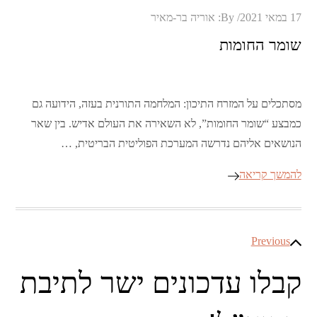
Posted
17 במאי 2021
By:
אוריה בר-מאיר
on
שומר החומות
מסתכלים על המזרח התיכון: המלחמה התורנית בעזה, הידועה גם
כמבצע “שומר החומות”, לא השאירה את העולם אדיש. בין שאר
הנושאים אליהם נדרשה המערכת הפוליטית הבריטית, …
להמשך קריאה
ניווט
Previous
קבלו עדכונים ישר לתיבת