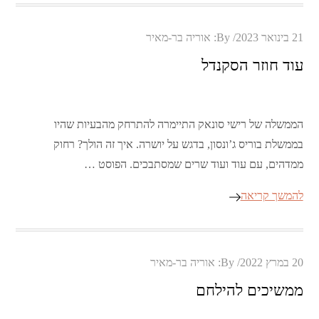
Posted
21 בינואר 2023
By:
אוריה בר-מאיר
on
עוד חוזר הסקנדל
הממשלה של רישי סונאק התיימרה להתרחק מהבעיות שהיו
בממשלת בוריס ג’ונסון, בדגש על יושרה. איך זה הולך? רחוק
ממדהים, עם עוד ועוד שרים שמסתבכים. הפוסט …
להמשך קריאה
Posted
20 במרץ 2022
By:
אוריה בר-מאיר
on
ממשיכים להילחם