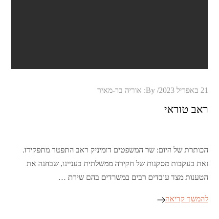
Posted
21 באפריל 2023
By:
אוריה בר-מאיר
on
ראב טוראי
הכותרת של היום: שר המשפטים דומיניק ראב התפטר מתפקידו.
זאת בעקבות מסקנות של חקירה ממשלתית בעניינו, שבחנה את
הטענות מצד עובדים רבים במשרדים בהם שירת …
להמשך קריאה