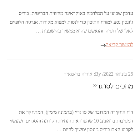
עדכון שבועי על המלחמה באוקראינה מהזווית הבריטית: בוריס
ג’ונסון נסע למזרח התיכון כדי לנסות למצוא מקורות אנרגיה חלופיים
לאלו של רוסיה, והואשם שהוא ממשיך בהישענות …
להמשך קריאה
Posted
25 בינואר 2022
By:
אוריה בר-מאיר
on
מחכים לסו גריי
דוח החקירה המדובר של סו גריי (בתמונה מימין), המתחקר את
המסיבות בדאונינג 10 שהפרו את הנחיות הקורונה והסגרים, ושעשוי
לקבוע האם בוריס ג’ונסון ימשיך להיות …