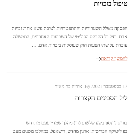
טיפול בזכויות
הפסקה משלל השערוריות וההתפטרויות לטובת נושא אחר: זכויות
אדם. בצל כל הקרקס הפוליטי של השבועות האחרונים, הממשלה
עובדת על שתי הצעות חוק שעוסקות בזכויות אדם. …
להמשך קריאה
Posted
17 בספטמבר 2021
By:
אוריה בר-מאיר
on
ליל הסכינים הקצרות
בוריס ג’ונסון ביצע שלשום (ד’) מהלך שמדיי פעם מתרחש
בפוליטיקה הבריטית: ארגון מחדש, רישאפל, במהלכו משנים מעט