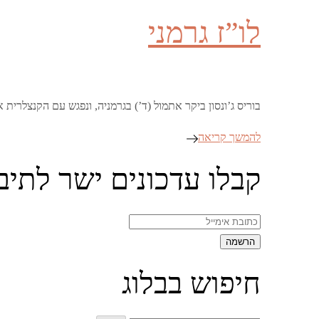
on
לו”ז גרמני
בוריס ג’ונסון ביקר אתמול (ד’) בגרמניה, ונפגש עם הקנצלרית אנגלה מרקל. 
להמשך קריאה
קבלו עדכונים ישר לתיב
חיפוש בבלוג