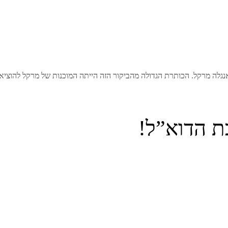
הכותרת הגדולה מהביקור הזה הייתה המוכנות של מרקל להוציא את ה-backstop מהסכם היציאה מ
ת הדוא”ל!