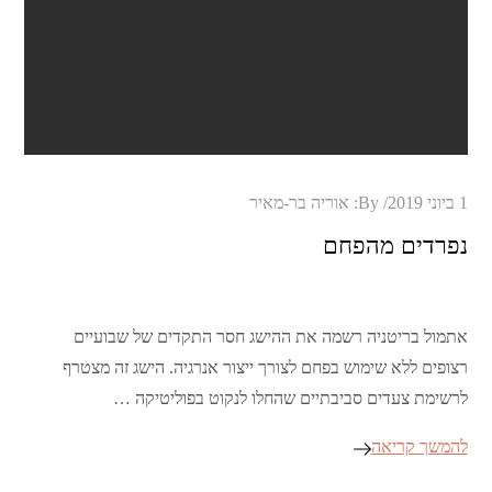
Posted
1 ביוני 2019
By:
אוריה בר-מאיר
on
נפרדים מהפחם
אתמול בריטניה רשמה את ההישג חסר התקדים של שבועיים
רצופים ללא שימוש בפחם לצורך ייצור אנרגיה. הישג זה מצטרף
לרשימת צעדים סביבתיים שהחלו לנקוט בפוליטיקה …
להמשך קריאה