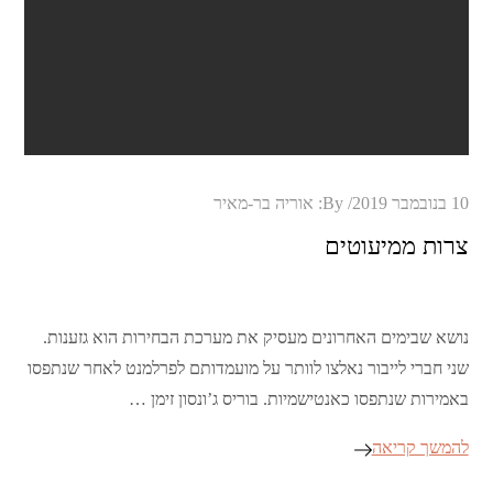
Posted
10 בנובמבר 2019
By:
אוריה בר-מאיר
on
צרות ממיעוטים
נושא שבימים האחרונים מעסיק את מערכת הבחירות הוא גזענות.
שני חברי לייבור נאלצו לוותר על מועמדותם לפרלמנט לאחר שנתפסו
באמירות שנתפסו כאנטישמיות. בוריס ג’ונסון זימן …
להמשך קריאה