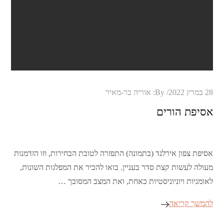
Posted
28 במרץ 2022
By:
אוריה בר-מאיר
on
אסיפת הורים
אסיפת צפון אירלנד (בתמונה) התפזרה לטובת הבחירות, וזו הזדמנות
מעולה לעשות קצת סדר בעניין. בואו להכיר את המפלגות השונות,
לאומניות ויוניוניסטיות כאחת, ואת המצב המסובך …
להמשך קריאה