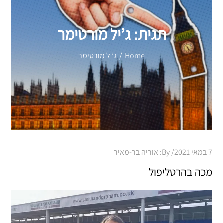
תגית:
ג’יל מורטימר
Home
ג’יל מורטימר
Posted
7 במאי 2021
By:
אוריה בר-מאיר
on
מכה בהרטליפול