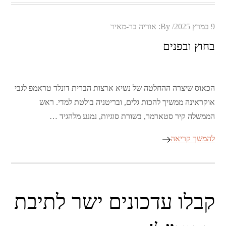
Posted
9 במרץ 2025
By:
אוריה בר-מאיר
on
בחוץ ובפנים
הכאוס שיצרה ההחלטה של נשיא ארצות הברית דונלד טראמפ לגבי
אוקראינה ממשיך להכות גלים, ובריטניה בולטת למדי. ראש
הממשלה קיר סטארמר, בשורת סוגיות, נמנע מלהגיד …
להמשך קריאה
קבלו עדכונים ישר לתיבת