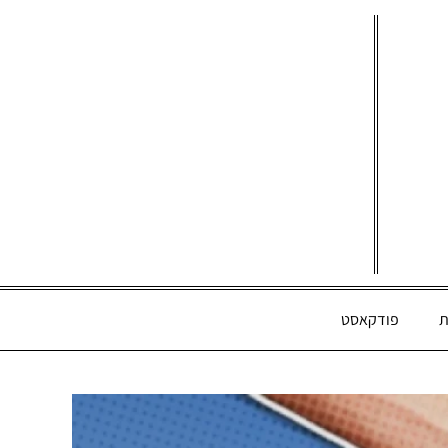
ת
פודקאסט