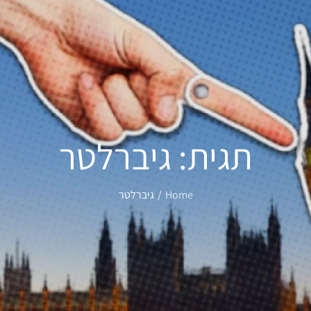
תגית:
גיברלטר
Home
גיברלטר