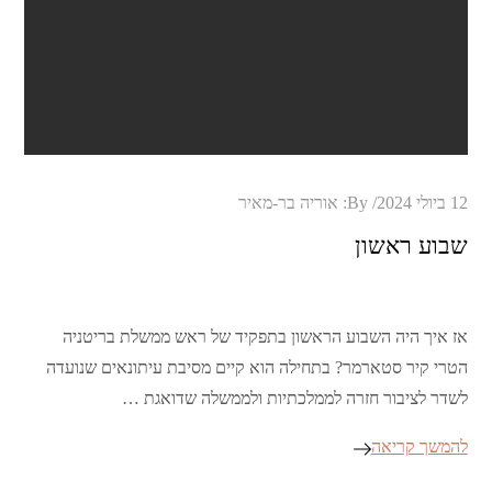
Posted
12 ביולי 2024
By:
אוריה בר-מאיר
on
שבוע ראשון
אז איך היה השבוע הראשון בתפקיד של ראש ממשלת בריטניה
הטרי קיר סטארמר? בתחילה הוא קיים מסיבת עיתונאים שנועדה
לשדר לציבור חזרה לממלכתיות ולממשלה שדואגת …
להמשך קריאה