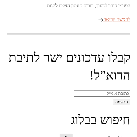
הפנימי סירב לדעוך, בוריס ג’ונסון הצליח להגות …
להמשך קריאה
קבלו עדכונים ישר לתיבת
הדוא”ל!
חיפוש בבלוג