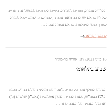
ההלוויה נגמרה, חוזרים לעבודה. בימים הקרובים לממשלתה הטרייה
של ליז טראס יש הרבה מאוד עבודה, לפני שהפרלמנט ייצא לפגרה
לצורך כנסי המפלגות. טראס עצמה נסעה …
להמשך קריאה
Posted
16 ביוני 2021
By:
אוריה בר-מאיר
on
שבוע בינלאומי
השבוע החולף עבר על בוריס ג’ונסון עם מנהיגי העולם הגדול. פסגת
ה-G7 בסופ”ש, פסגת הברית הצפון אטלנטית (נאט”ו) שלשום (ב’)
ואתמול הסכמה על הסכם סחר …