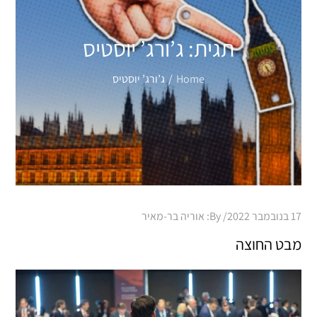
תגית:
ג’ורג’ יוסטיס
Home
ג’ורג’ יוסטיס
Posted
17 בנובמבר 2022
By:
אוריה בר-מאיר
on
מבט החוצה