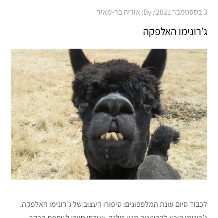
Posted
3 בספטמבר 2021
By:
אוריה בר-מאיר
on
ג’רונימו האלפקה
לכבוד סיום עונת המלפפונים: סיפורו העצוב של ג’רונימו האלפקה.
ג’רונימו הובא לבריטניה מניו-זילנד, ואובחן חיובי לשחפת הבקר.