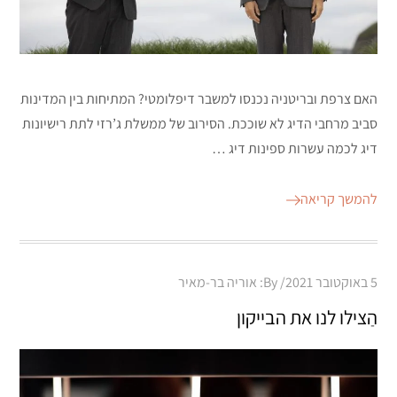
האם צרפת ובריטניה נכנסו למשבר דיפלומטי? המתיחות בין המדינות
סביב מרחבי הדיג לא שוככת. הסירוב של ממשלת ג’רזי לתת רישיונות
דיג לכמה עשרות ספינות דיג …
להמשך קריאה
Posted
5 באוקטובר 2021
By:
אוריה בר-מאיר
on
הַצילו לנו את הבייקון