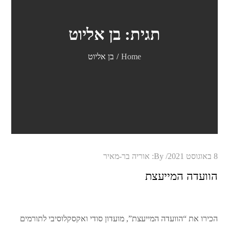
תגית:
בן אליוט
Home
בן אליוט
Posted
8 באוגוסט 2021
By:
אוריה בר-מאיר
on
הוועדה המייעצת
הכירו את “הוועדה המייעצת”, מועדון סודי ואקסקלוסיבי לתורמים