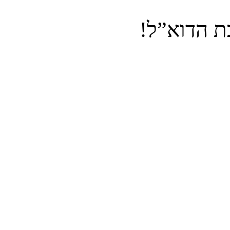
ת הדוא”ל!