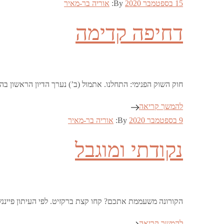
Posted
15 בספטמבר 2020
By:
אוריה בר-מאיר
on
דחיפה קדימה
חוק השוק הפנימי: התחלנו. אתמול (ב’) נערך הדיון הראש
להמשך קריאה
Posted
9 בספטמבר 2020
By:
אוריה בר-מאיר
on
נקודתי ומוגבל
הקורונה משעממת אתכם? קחו קצת ברקזיט. לפי העיתון פייננש
להמשך קריאה