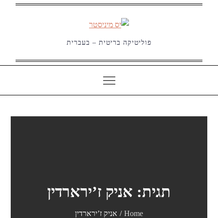
Ski
t
conten
פוליטיקה בריטית – בעברית
תגית:
אניק ז’ירארדין
Home
אניק ז’ירארדין