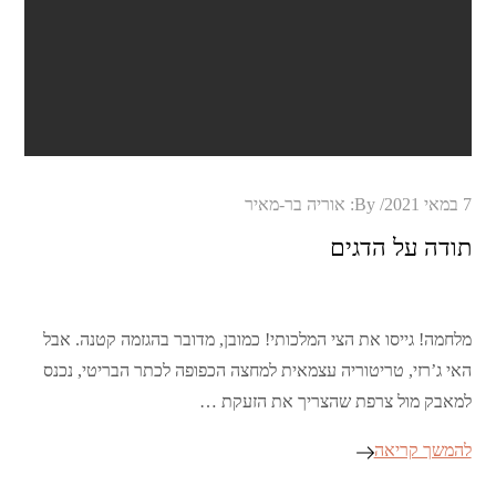
Posted
7 במאי 2021
By:
אוריה בר-מאיר
on
תודה על הדגים
מלחמה! גייסו את הצי המלכותי! כמובן, מדובר בהגזמה קטנה. אבל
האי ג’רזי, טריטוריה עצמאית למחצה הכפופה לכתר הבריטי, נכנס
למאבק מול צרפת שהצריך את הזעקת …
להמשך קריאה