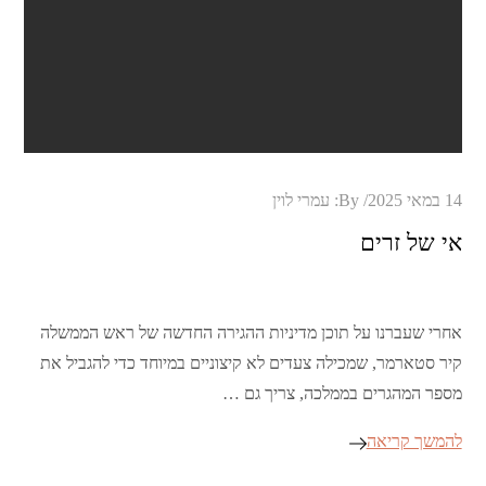
Posted
14 במאי 2025
By:
עמרי לוין
on
אי של זרים
אחרי שעברנו על תוכן מדיניות ההגירה החדשה של ראש הממשלה
קיר סטארמר, שמכילה צעדים לא קיצוניים במיוחד כדי להגביל את
מספר המהגרים בממלכה, צריך גם …
להמשך קריאה