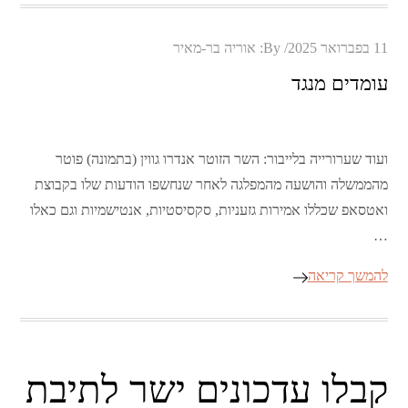
Posted
11 בפברואר 2025
By:
אוריה בר-מאיר
on
עומדים מנגד
ועוד שערורייה בלייבור: השר הזוטר אנדרו גווין (בתמונה) פוטר
מהממשלה והושעה מהמפלגה לאחר שנחשפו הודעות שלו בקבוצת
ואטסאפ שכללו אמירות גזעניות, סקסיסטיות, אנטישמיות וגם כאלו
…
להמשך קריאה
קבלו עדכונים ישר לתיבת