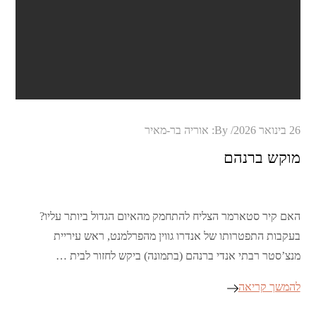
Posted
26 בינואר 2026
By:
אוריה בר-מאיר
on
מוקש ברנהם
האם קיר סטארמר הצליח להתחמק מהאיום הגדול ביותר עליו?
בעקבות התפטרותו של אנדרו גווין מהפרלמנט, ראש עיריית
מנצ’סטר רבתי אנדי ברנהם (בתמונה) ביקש לחזור לבית …
להמשך קריאה