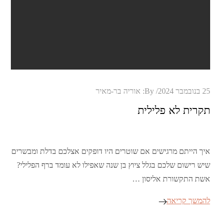
Posted
25 בנובמבר 2024
By:
אוריה בר-מאיר
on
תקרית לא פלילית
איך הייתם מרגישים אם שוטרים היו דופקים אצלכם בדלת ומבשרים
שיש רישום שלכם בגלל ציוץ בן שנה שאפילו לא עומד ברף הפלילי?
אשת התקשורת אליסון …
להמשך קריאה