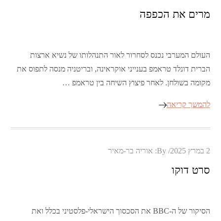
on
מרים את הכפפה
העולם המערבי נכנס לסחרור לאור התנהלותו של נשיא ארצות
הברית דונלד טראמפ בענייני אוקראינה, ובריטניה מנסה לתפוס את
מקומה בשולחן. לאחר פיצוץ השיחה בין טראמפ …
להמשך קריאה
Posted
2 במרץ 2025
By:
אוריה בר-מאיר
on
סרט דוקו
הסיקור של ה-BBC את הסכסוך הישראלי-פלסטיני בכלל ואת