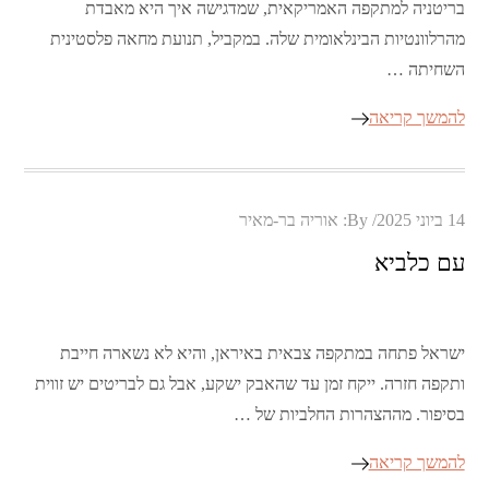
בריטניה למתקפה האמריקאית, שמדגישה איך היא מאבדת
מהרלוונטיות הבינלאומית שלה. במקביל, תנועת מחאה פלסטינית
השחיתה …
להמשך קריאה
Posted
14 ביוני 2025
By:
אוריה בר-מאיר
on
עם כלביא
ישראל פתחה במתקפה צבאית באיראן, והיא לא נשארה חייבת
ותקפה חזרה. ייקח זמן עד שהאבק ישקע, אבל גם לבריטים יש זווית
בסיפור. מההצהרות החלביות של …
להמשך קריאה