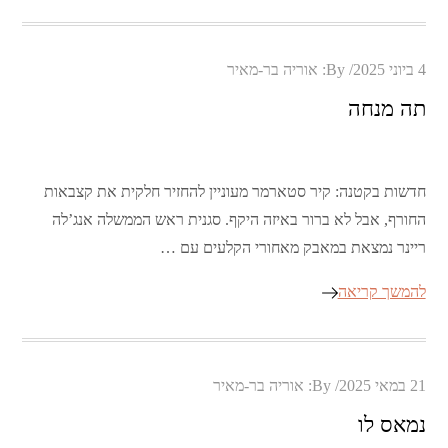
Posted
4 ביוני 2025
By:
אוריה בר-מאיר
on
תה מנחה
חדשות בקטנה: קיר סטארמר מעוניין להחזיר חלקית את קצבאות
החורף, אבל לא ברור באיזה היקף. סגנית ראש הממשלה אנג’לה
ריינר נמצאת במאבק מאחורי הקלעים עם …
להמשך קריאה
Posted
21 במאי 2025
By:
אוריה בר-מאיר
on
נמאס לו