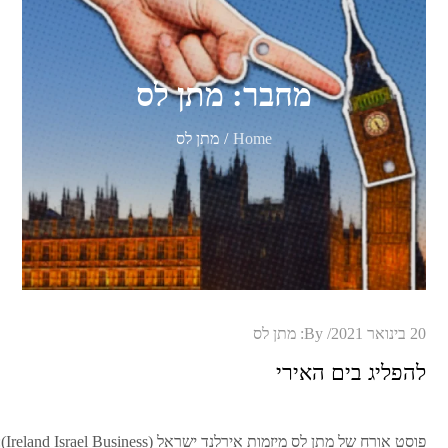
מחבר:
מתן לס
Home
מתן לס
Posted
20 בינואר 2021
By:
מתן לס
on
להפליג בים האירי
פו