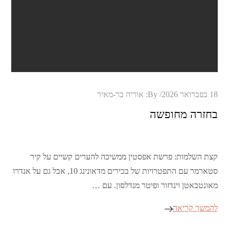
Posted
18 בפברואר 2026
By:
אוריה בר-מאיר
on
בחזרה מחופשה
קצת השלמות: פרשת אפסטין ממשיכה להערים קשיים על קיר
סטארמר עם התפטרויות של בכירים מדאונינג 10, אבל גם על אנדרו
מאונטבאטן וינדזור ופיטר מנדלסון. עם …
להמשך קריאה