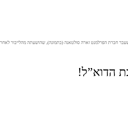
עבר חברת הפרלמנט זארה סולטאנה (בתמונה), שהושעתה מהלייבור לאחר
ת הדוא”ל!