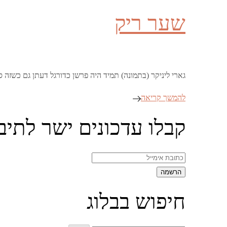
on
שער ריק
גארי ליניקר (בתמונה) תמיד היה פרשן כדורגל דעתן גם כשזה סיבך אותו עם ה-BBC, אבל הפוסט האנטישמי שהשווה “ציונים” לחולדו
להמשך קריאה
קבלו עדכונים ישר לתיב
חיפוש בבלוג