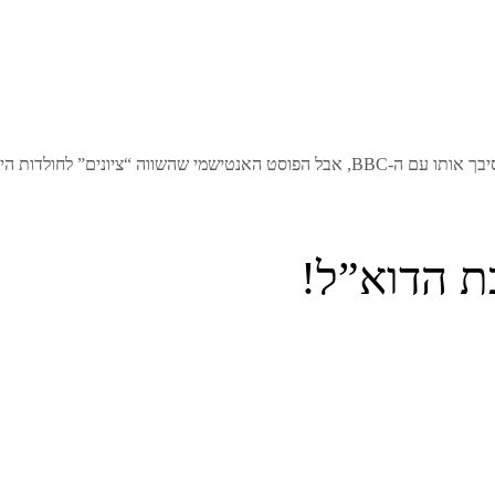
ת היה שערורייה אחת יותר מדי, …
ת הדוא”ל!