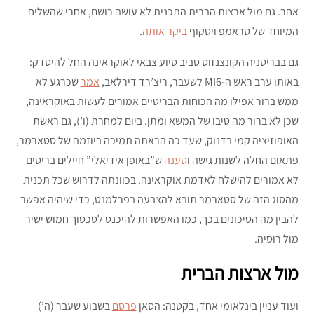
אחר. גם מול ארצות הברית התכנית לא עושה רושם, אחרי שהשליח
המיוחד של טראמפ ויטקוף
ביקר אותה
.
גם בבריטניה הקונצנזוס סביב סיוע צבאי לאוקראינה החל להיסדק:
באותו ערב ראש ה-MI6 לשעבר, ריצ’רד דירלאב,
אמר
שכרגע לא
ממש ברור אפילו מה הכוחות הבריטיים אמורים לעשות באוקראינה,
שכן לא ברור מה טיבו של המשא ומתן. ביום למחרת (ו’), גם ראשת
האופוזיציה קמי בדנוק, שעד כה הראתה תמיכה ביוזמה של סטארמר,
פתאום החלה לשנות גישה ו
טענה
ש”באופן אידיאלי” חיילים בריטים
לא אמורים להישלח לאדמת אוקראינה. בכוונתה לדרוש שכל תכנית
מהסוג הזה של סטארמר תובא להצבעה בפרלמנט, כדי שיהיה אפשר
להבין מה הסיכונים בכך, כמו האפשרות להיכנס לסכסוך חמוש ישיר
מול רוסיה.
מול ארצות הברית
ועוד עניין בינלאומי אחד, בקטנה: הסאן
פרסם
בשבוע שעבר (ה’)