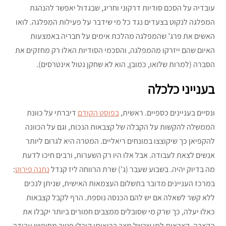
עובדיה על הסכם סודיות דרקוני וחריג, שבגדול יאפשר להנהגת
המפלגה לנקוט בצעדים נגד כל מי שידבר על פעילות המפלגה. לואו
האשים את פרג’ שהמפלגה מהלכת אימים על חבריה באמצעות
האיום שהם ייזרקו מהמפלגה, והסכמי הסודיות האלו רק מחזקים את
הסברה (למרות שלואו, כמובן, הוא לא שחקן נטול אינטרסים).
בענייני כלכלה
ונסיים בעניינים כספיים. ראשית,
בפוסט הקודם
דיברתי על כוונת
הממשלה להקשות על הקבלה של קצבאות הנכות, וגם על הכוונה
להקפיאן כך שיקוצצו במונחים ריאליים. המטרה היא לגרום ליותר
אנשים לצאת לעבודה. אבל אלו היו רק השערות, ורבים חיכו לדעת
מה בדיוק יהיה. בשבוע שעבר (ג’) שרת הרווחה ליז קנדל
נתנה פירוט
:
במרכז העניינים מדובר בתשלום העצמאות האישית, שניתן לנכים
ללא קשר לשאלה אם יש להם הכנסה נוספת. הרף לקבל קצבאות
כאלו יעלה, כך שרק מי שסובלים ממצבים חמורים ביותר יקבלו את
הקצבה. קצבאות למי שבשל מצב בריאותי קיבלו פטור מחיפוש עבודה