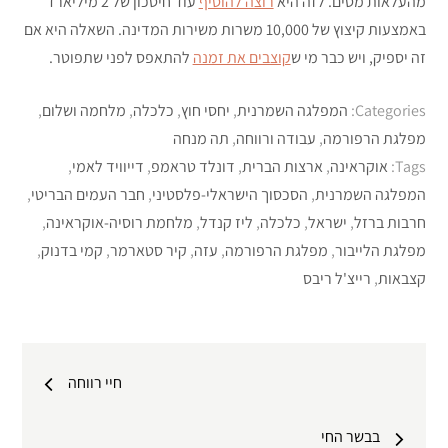
מהעלאות מסים. לזה היא
רוצה להוסיף
עוד חיסכון של 2 מיליארד
באמצעות קיצוץ של 10,000 משרות משירות המדינה. השאלה היא אם
זה יספיק, ויש כבר מי ש
קוצבים את זמנה
להתאפס לפני שתפוטר.
Categories:
המפלגה השמרנית
,
יחסי חוץ
,
כלכלה
,
מלחמה ושלום
,
מפלגת הרפורמה
,
עבודה ורווחה
,
תה מנחה
Tags:
אוקראינה
,
ארצות הברית
,
דונלד טראמפ
,
דייוויד לאמי
,
המפלגה השמרנית
,
הסכסוך הישראלי-פלסטיני
,
חבר העמים הבריטי
,
חרבות ברזל
,
ישראל
,
כלכלה
,
ליז קנדל
,
מלחמת רוסיה-אוקראינה
,
מפלגת הלייבור
,
מפלגת הרפורמה
,
עזה
,
קיר סטארמר
,
קמי בדנוק
,
קצבאות
,
רייצ'ל ריבס
ניווט
חיי רווחה
בבשר החי