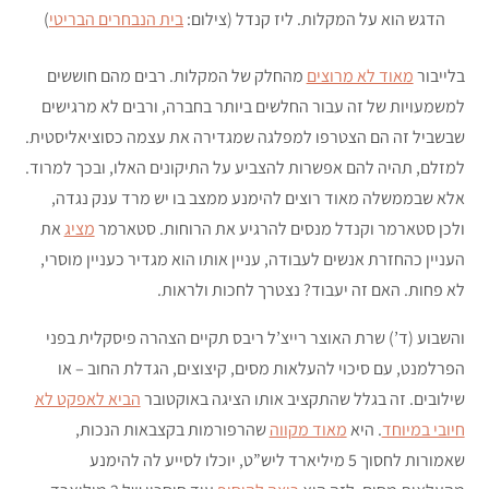
הדגש הוא על המקלות. ליז קנדל (צילום:
בית הנבחרים הבריטי
)
בלייבור
מאוד לא מרוצים
מהחלק של המקלות. רבים מהם חוששים
למשמעויות של זה עבור החלשים ביותר בחברה, ורבים לא מרגישים
שבשביל זה הם הצטרפו למפלגה שמגדירה את עצמה כסוציאליסטית.
למזלם, תהיה להם אפשרות להצביע על התיקונים האלו, ובכך למרוד.
אלא שבממשלה מאוד רוצים להימנע ממצב בו יש מרד ענק נגדה,
ולכן סטארמר וקנדל מנסים להרגיע את הרוחות. סטארמר
מציג
את
העניין כהחזרת אנשים לעבודה, עניין אותו הוא מגדיר כעניין מוסרי,
לא פחות. האם זה יעבוד? נצטרך לחכות ולראות.
והשבוע (ד’) שרת האוצר רייצ’ל ריבס תקיים הצהרה פיסקלית בפני
הפרלמנט, עם סיכוי להעלאות מסים, קיצוצים, הגדלת החוב – או
שילובים. זה בגלל שהתקציב אותו הציגה באוקטובר
הביא לאפקט לא
חיובי במיוחד
. היא
מאוד מקווה
שהרפורמות בקצבאות הנכות,
שאמורות לחסוך 5 מיליארד ליש”ט, יוכלו לסייע לה להימנע