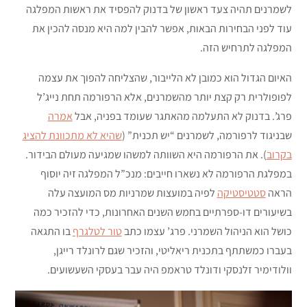
לשמרנים תהיה צעד ראשון של בדנוק להפסיד את ראשות המפלגה
עוד לפני הבחירות הבאות, אפשר להבין למה היא מנסה להכין את
המפלגה לתרחיש הזה.
האיום הגדול הוא כמובן לא הלייבור, שהצליחה להפוך את עצמה
לפופולרית רק קצת יותר מהשמרנים, אלא הרפורמה תחת נייג’ל
פרג’. בדנוק לא התעלמה מהאתגר שעומד בפניה, אבל
אמרה
שבניגוד לרפורמה, לשמרנים “יש תכנית” (
שהיא לא מתכוונת להציג
בקרוב
). את הרפורמה היא השוותה למשהו שמגיעה מעולם הבידור.
במפלגת הרפורמה לא נשארו חייבים: מנכ”ל המפלגה זיה יוסוף
הראה
סטטיסטיקה
לפיה במועצות שמרניות מס המועצה עלה
בשיעורים דו-ספרתיים בחמש השנים האחרונות, כדי להזכיר כמה
כושל הוא הניהול השמרני. פרג’ עצמו כתב
טור לטלגרף
בו התגאה
בעברו כמשתתף בתכנית ריאליטי, והזכיר שגם לרונלד רייגן,
וולודימיר זלנסקי ודונלד טראמפ היה עבר בעסקי השעשועים.