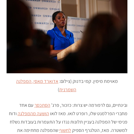
מאוימת מימין. קמי בדנוק (צילום:
אדוארד מאסי, המפלגה
השמרנית
)
ובינתיים, גם לרפורמה יש צרות: כזכור, פרג’
הסתכסך
עם אחד
מחברי הפרלמנט שלו, רופרט לואו. מאז לואו
הושעה מהמפלגה
ודוח
פנימי של המפלגה בעניין תלונות נגדו על התעמרות בעובדות נשלח
למשטרה. מאז, הטלגרף הספיק
לחשוף
שהמפלגה מחתימה את