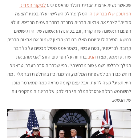
שכאשר נשיא ארצות הברית דונלד טראמפ יגיע
לביקור המדיני
המתוכנן שלו בבריטניה
, המלך צ’רלס השלישי יעלה בפניו “הצעה
סודית” לצרף את ארצות הברית כחברה בחבר העמים הבריטי. זו לא
הפעם הראשונה שזה קורה, וגם בכהונה הראשונה שלו היו גישושים
בנושא. הסיבה לניסיונות האלו ברורה: הרצון לשמור את ארצות הברית
קרובה לבריטניה, בטח עכשיו, כשטראמפ מטיל מכסים על כל דבר
שזז. טראמפ, מצדו
הגיב
בחדווה על הפרסום הזה: “אני אוהב את
המלך צ’רלס! נשמע טוב מבחינתי”. כפי שכבר הוסבר בעבר, טראמפ
רוחש כבוד רב למשפחת המלוכה, והזמנה כזו בהחלט תדבר אליו. מה
היא תשיג? קשה לדעת, אבל עצם קיומה מראה כמה סטארמר מוכן
להשתמש בכל הארסנל המלכותי כדי להגן על בריטניה מהקפריזות
של הנשיא.