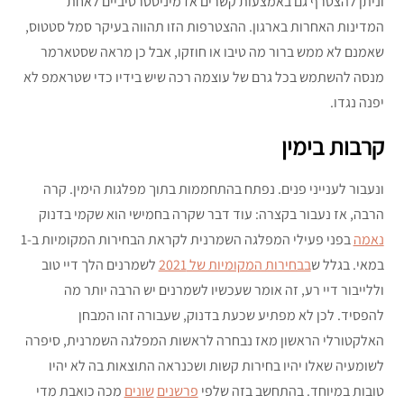
וניתן להצטרף גם באמצעות קשרים אדמיניסטרטיביים לאחת
המדינות האחרות בארגון. ההצטרפות הזו תהווה בעיקר סמל סטטוס,
שאמנם לא ממש ברור מה טיבו או חוזקו, אבל כן מראה שסטארמר
מנסה להשתמש בכל גרם של עוצמה רכה שיש בידיו כדי שטראמפ לא
יפנה נגדו.
קרבות בימין
ונעבור לענייני פנים. נפתח בהתחממות בתוך מפלגות הימין. קרה
הרבה, אז נעבור בקצרה: עוד דבר שקרה בחמישי הוא שקמי בדנוק
נאמה
בפני פעילי המפלגה השמרנית לקראת הבחירות המקומיות ב-1
במאי. בגלל ש
בבחירות המקומיות של 2021
לשמרנים הלך דיי טוב
וללייבור דיי רע, זה אומר שעכשיו לשמרנים יש הרבה יותר מה
להפסיד. לכן לא מפתיע שכעת בדנוק, שעבורה זהו המבחן
האלקטורלי הראשון מאז נבחרה לראשות המפלגה השמרנית, סיפרה
לשומעיה שאלו יהיו בחירות קשות ושכנראה התוצאות בה לא יהיו
טובות במיוחד. בהתחשב בזה שלפי
פרשנים
שונים
מכה כואבת מדי