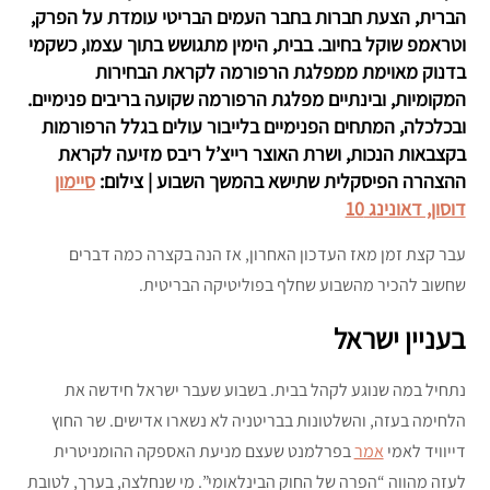
הברית, הצעת חברות בחבר העמים הבריטי עומדת על הפרק,
וטראמפ שוקל בחיוב. בבית, הימין מתגושש בתוך עצמו, כשקמי
בדנוק מאוימת ממפלגת הרפורמה לקראת הבחירות
המקומיות, ובינתיים מפלגת הרפורמה שקועה בריבים פנימיים.
ובכלכלה, המתחים הפנימיים בלייבור עולים בגלל הרפורמות
בקצבאות הנכות, ושרת האוצר רייצ’ל ריבס מזיעה לקראת
ההצהרה הפיסקלית שתישא בהמשך השבוע | צילום:
סיימון
דוסון, דאונינג 10
עבר קצת זמן מאז העדכון האחרון, אז הנה בקצרה כמה דברים
שחשוב להכיר מהשבוע שחלף בפוליטיקה הבריטית.
בעניין ישראל
נתחיל במה שנוגע לקהל בבית. בשבוע שעבר ישראל חידשה את
הלחימה בעזה, והשלטונות בבריטניה לא נשארו אדישים. שר החוץ
דייוויד לאמי
אמר
בפרלמנט שעצם מניעת האספקה ההומניטרית
לעזה מהווה “הפרה של החוק הבינלאומי”. מי שנחלצה, בערך, לטובת