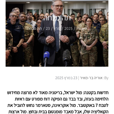
תה מנחה
Home
2025
מרץ
23
תה מנחה
Posted
By:
אוריה בר-מאיר
23 במרץ 2025
on
חדשות בקטנה: מול ישראל, בריטניה מאוד לא מרוצה מחידוש
הלחימה בעזה, ובד בבד גם הפיקה דוח מפורט עם ראיות
לטבח 7 באוקטובר. מול אוקראינה, סטארמר נחוש להוביל את
הקואליציה שלו, אבל מאבד מומנטום בבית ובחוץ. מול ארצות