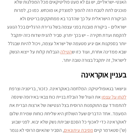
האנטי-ישראליים, יש גם לא מעט פוליטיקאים מכל המפלגות שלא
מוכנים לתת לטבח הזה להפוך למוצדק או מוכחש. כמו כן, למרות
הביקורת הישראלית על כך שהדבר בא ממחוקקים בריטים ולא
ישראלים – ביקורת מובנת בפני עצמה בשל גרירת הרגליים בכל הנוגע
להקמת ועדת חקירה – יש בכך יתרון. סביר להניח שדוח כזה יתקבל
יותר בספקנות אם יגיע מטעמה של ישראל עצמה, ויכול להיות שבגלל
שבא ממדינה אחרת, ועוד כזו ש
הטילה
הגבלות קלות על ייצוא הנשק
לישראל, זה יתקבל בצורה טובה יותר.
בעניין אוקראינה
ונישאר בגאופוליטיקה: המלחמה באוקראינה. כזכור, בריטניה וצרפת
לקחו על עצמן
את העול של הובלת בניית כוח צבאי באירופה שינסה
להתמודד עם התוקפנות הרוסית בצל הנטישה של ארצות הברית את
המעמד. אחד הדברים שעל השולחן היא שליחת כוחות שמירת שלום
לאוקראינה כדי לאכוף כל הסכם שביתת נשק שלא יבוא. לפני שבוע
(ש’) סטארמר קיים
מסיבת עיתונאים
, הסביר שהאיום הרוסי לא נגמר