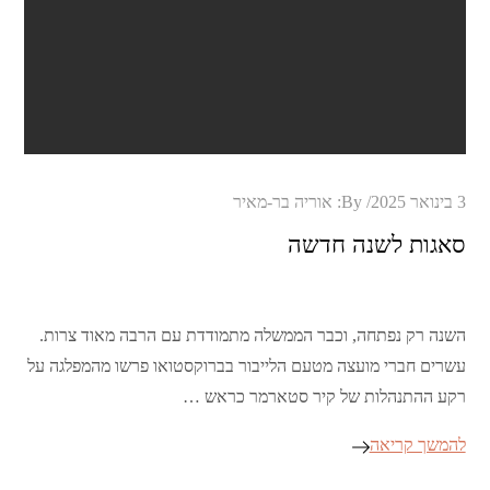
Posted
3 בינואר 2025
By:
אוריה בר-מאיר
on
סאגות לשנה חדשה
השנה רק נפתחה, וכבר הממשלה מתמודדת עם הרבה מאוד צרות.
עשרים חברי מועצה מטעם הלייבור בברוקסטואו פרשו מהמפלגה על
רקע ההתנהלות של קיר סטארמר כראש …
להמשך קריאה