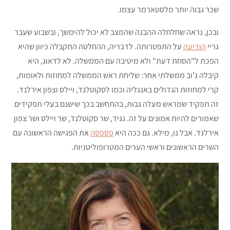
שכר גבוה יותר מלסטארמר עצמו.
ובכן, נראה שחלחלה ההבנה שהמצב לא יכול להימשך, ובשבוע שעבר
גריי
הודיעה
על התפטרותה. לדבריה, ההחלטה התקבלה כיוון שהיא
הפכת ל”הסחת דעת” ולא מיטיבה עם הממשלה. לא לדאוג, היא
קיבלה ג’וב ממשלתי אחר: שליחת ראש הממשלה למחוזות ולאומות,
קרי למחוזות הגדולים באנגליה וכמו לסקוטלנד, ויילס וצפון אירלנד.
זה תפקיד שמראש מעלה גבות, בהתחשב בכך שישנם בעלי תפקידים
שאמורים להיות אמונים על זה. נגיד, שר סקוטלנד, שר ויילס ושר צפון
אירלנד. אבל נו, מילא. גם ככה היא
פספסה
את הפגישה הראשונה עם
השרים הראשונים וראשי הערים המטרופוליטניות.