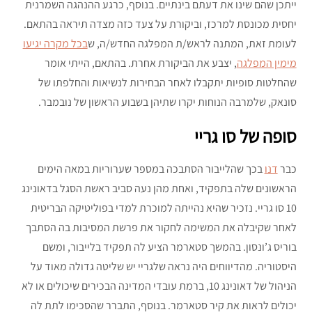
ייתכן שהם שינו את דעתם בינתיים. בנוסף, כרגע ההנהגה השמרנית
יחסית מכונסת למרכז, וביקורת על צעד כזה מצדה תיראה בהתאם.
לעומת זאת, המתנה לראש/ת המפלגה החדש/ה, ש
בכל מקרה יגיעו
מימין המפלגה
, יצבע את הביקורת אחרת. בהתאם, הייתי אומר
שהחלטות סופיות יתקבלו לאחר הבחירות לנשיאות והחלפתו של
סונאק, שלמרבה הנוחות יקרו שתיהן בשבוע הראשון של נובמבר.
סופה של סו גריי
כבר
דנו
בכך שהלייבור הסתבכה במספר שערוריות במאה הימים
הראשונים שלה בתפקיד, ואחת מהן נעה סביב ראשת הסגל בדאונינג
10 סו גריי. נזכיר שהיא נהייתה למוכרת למדי בפוליטיקה הבריטית
לאחר שקיבלה את המשימה לחקור את פרשת המסיבות בה הסתבך
בוריס ג’ונסון. בהמשך סטארמר הציע לה תפקיד בלייבור, ומשם
היסטוריה. מהדיווחים היה נראה שלגריי יש שליטה גדולה מאוד על
הניהול של דאונינג 10, ברמת עובדי המדינה הבכירים שיכולים או לא
יכולים לראות את קיר סטארמר. בנוסף, התברר שהסכימו לתת לה