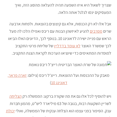
שצריך לשאול היא איזו השפעה תהיה להעלאה מהסוג הזה, ואיך
המעסיקים ינסו לגלגל אותה הלאה.
אבל אלו לא רק הכנסות, אלא גם קיצוצים בהוצאות. ולפחות ארבעה
שרים
מסרבים
להגיע לאיזשהן הבנות עם ריבס ואפילו הלכו לה מעל
הראש עם פנייה ישירה לדאונינג 10. בנוסף לכך, הדיונים האלו הביאו
לכך שמשרד האוצר
לא עומד בדדליין
של שליחת פרטי התקציב
למוסדות המתאימים כדי שיוציאו הערכות לקראת הצגת התקציב.
מאבק על ההכנסות ועל ההוצאות. רייצ’ל ריבס (צילום:
זארה פראר,
דאונינג 10
)
ויש להוסיף לכל אלו גם את מה שקורה ברקע: הממשלה רק
הצליחה
לשריין השקעות רבות, בגובה של 63 מיליארד ליש”ט, מהמון חברות
ענק. הסיפור בפני עצמו הוא הצלחה ענקית של הממשלה, ואולי
יכולת