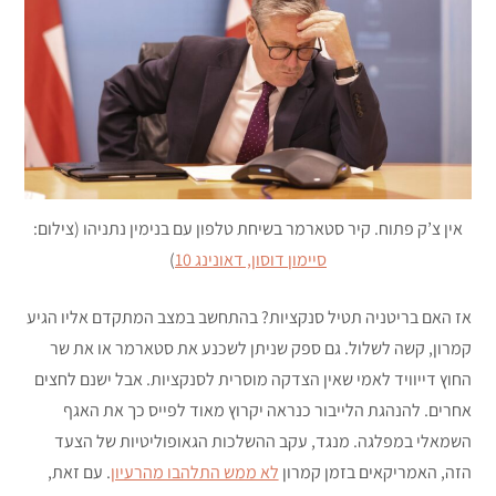
אין צ’ק פתוח. קיר סטארמר בשיחת טלפון עם בנימין נתניהו (צילום:
סיימון דוסון, דאונינג 10
)
אז האם בריטניה תטיל סנקציות? בהתחשב במצב המתקדם אליו הגיע
קמרון, קשה לשלול. גם ספק שניתן לשכנע את סטארמר או את שר
החוץ דייוויד לאמי שאין הצדקה מוסרית לסנקציות. אבל ישנם לחצים
אחרים. להנהגת הלייבור כנראה יקרוץ מאוד לפייס כך את האגף
השמאלי במפלגה. מנגד, עקב ההשלכות הגאופוליטיות של הצעד
הזה, האמריקאים בזמן קמרון
לא ממש התלהבו מהרעיון
. עם זאת,