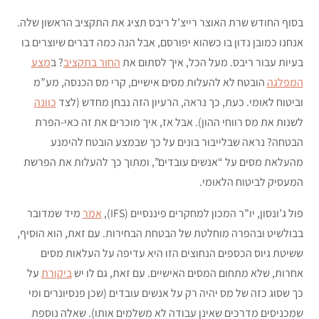
בסוף החודש שרת האוצר רייצ’ל ריבס תציג את התקציב הראשון שלה.
אנחנו כמובן נדון בו כשהוא יפורסם, אבל הנה כמה דברים שיוצרים בו
בעיות עבור ריבס. מעל הכל, איך לסתום את
החור בתקציב
? ב
מצע
המפלגה
הובטח לא להעלות מסים אישיים, קרי מס הכנסה, מע”מ
וביטוח לאומי. כעת, כך נראה, הרעיון הזה נבחן מחדש (לצד
כוונה
לשנות את מס רווחי ההון). אבל אז, איך מוכרים את זה כאי-הפרת
הבטחה? נראה שבלייבור בונים על כך שבמצע הובטח להימנע
מהעלאת מסים על “אנשים עובדים”, ומתוך כך להעלות את הפרשת
המעסיק לביטוח הלאומי.
פול ג’ונסון, יו”ר המכון למחקרים פיננסיים (IFS),
אמר
מיד שמדובר
בבולשיט ובהפרה מוחלטת של הבטחת הבחירות. עם זאת, הוא הוסיף,
ששיטת גיוס הכספים הנחוצים הזו היא עדיפה על העלאות מסים
אחרות, שלא מתחום המסים האישיים. עם זאת, גם לו יש
ביקורת
על
כך שסוג כזה של מס יהיה רק על אנשים עובדים (שכן פנסיונרים ומי
שמכניסים מדרכים שאינן עבודה לא משלמים אותו). שאלה נוספת