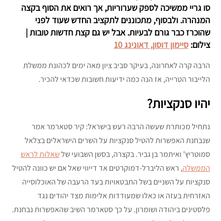
סו גריי ממשיכה לספק שערוריות, אך רואים את הסוף בקצה
המנהרה. ולבסוף, מתכוננים לתקציב החדש שעוד לפני
שהוכרז כבר גורם לבעיות. אבל יש גם קצת חדשות טובות |
צילום:
סיימון דוסון, דאונינג 10
הרבה קרה לאחרונה, בעיקר סביב ציון מאה ימים לכהונת ממשלת
הלייבור הטרייה, אז הנה כמה ידיעות חשובות שכדאי להכיר.
יהיו סנקציות?
נתחיל מכותרת שעשה הרבה רעש בישראל: קיר סטארמר אמר
שנבחנת האפשרות להטיל סנקציות על השרים הישראלים בצלאל
סמוטריץ’ ואיתמר בן גביר. בקצרה, בסשן השבועי של
שאלות לראש
הממשלה
, ראש הליברל-דמוקרטים אד דייווי שאל אם יש כוונה להטיל
סנקציות על השניים בשל התבטאויות בעד הרעבה של האוכלוסייה
האזרחית בעזה או כאלו שמעודדות אלימות מצד יהודים נגד
פלסטינים ביהודה ושומרון. על כך סטארמר השיב שהאפשרות נבחנת.