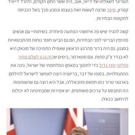
הטריגר לשאלתו של דייווי, אגב, היה ששר החוץ הקודם, הלורד דייוויד
קמרון,
סיפר
שרצה לעשות זאת בעצמו ונמנע מכך בשל הכניסה
לתקופת הבחירות.
קשה להגיד שיש פה איזושהי הפתעה מיוחדת. בשיחותיי עם אנשים
מהימין הבריטי לפני הבחירות, הם גם הביעו חוסר נוחות מהתבטאויות
בסגנון. גם היה ברור מהרגע הראשון שאפילו התמיכה של סונאק היא
לא בגדר צ’ק פתוח. וגם סטארמר, בימים ש
היה נכון לשלם מחיר
פוליטי יותר גדול
כדי לתמוך במאמץ המלחמתי של ישראל, גינה את
ההתנחלויות. בסופו של דבר, בריטניה רוצה לאפשר לישראל להילחם
בארגוני טרור כמו חמאס וחזבאללה, אבל היא רוצה גם שהשותפות
הזו תתבסס על ערכים משותפים. יש אמירות שמבחינתה לא יכולות
להיחשב ככאלו.