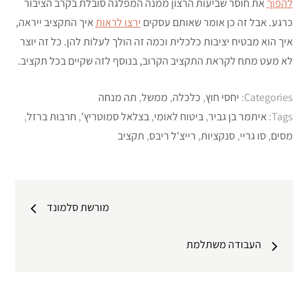
להפוך
את חוסר שביעות הרצון ממנה המפלגה סובלת בקרב הציבור
כרגע. אבל זה כן אומר שאותם עסקים
ירצו לראות
איך התקציב ייראה,
איך הוא מבטיח יציבות כלכלית וכמה זה הולך לעלות להן. כל זה יוצר
לא מעט מתח לקראת התקציב הקרוב, בנוסף לזה שקיים בכל תקציב.
Categories:
יחסי חוץ
,
כלכלה
,
ממשל
,
תה מנחה
Tags:
איתמר בן גביר
,
ביטוח לאומי
,
בצלאל סמוטריץ'
,
חרבות ברזל
,
מסים
,
סו גריי
,
סנקציות
,
רייצ'ל ריבס
,
תקציב
ניווט
מורשת סלמונד
העבודה משתלמת