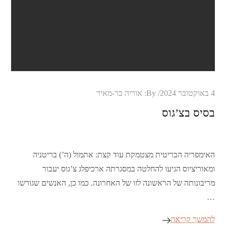
Posted
4 באוקטובר 2024
By:
אוריה בר-מאיר
on
בסיס בצ’גוס
האימפריה הבריטית מצטמקת עוד קצת: אתמול (ה’) בריטניה
ומאוריציוס הגיעו להחלטה במסגרתה ארכיפלג צ’גוס יעבור
מריבונותה של הראשונה לזו של האחרונה. כמו כן, האנשים שגורשו
…
להמשך קריאה