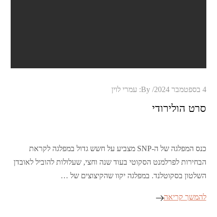
Posted
4 בספטמבר 2024
By:
עמרי לוין
on
סרט הולירודי
כנס המפלגה של ה-SNP מצביע על חשש גדול במפלגה לקראת
הבחירות לפרלמנט הסקוטי בעוד שנה וחצי, שעלולות להוביל לאובדן
השלטון בסקוטלנד. במפלגה יקוו שהקיצוצים של …
להמשך קריאה