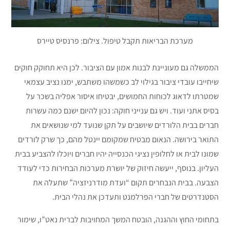
מערכת הבריאות תקבל טיפול. צילום: פרנסיס טיירס
הממשלה גם מעוניינת לבנות אמון עם הציבור. לכן היא תחוקק חוקים
שיחייבו עובדי ציבור בגילוי לב כשמשהו משתבש, ימנו נציב עצמאי
שמטרתו לדאוג לכוחות החמושים, יבטיחו איסור אפליה בשכר על
בסיס אתני ועוד. ויש גם ענייני חוקה: נכון להיום ישנם כמה עשרות
חברים בבית הלורדים שיושבים על תקן שנועד למי שנושאים את
התואר בירושה. הנאום מבטיח שמקומם יינטל מהם, כך שרק לורדים
שמונו לבית או לחלופין נציגי הכנסייה יהיו חברים ויוכלו להצביע בבית
העליון. בנוסף, ייעשה חיזוק של יושרת מערכות הבחירות כדי לעודד
הצבעה. בבית הנבחרים תקום “ועדת מודרניזציה” שתעלה את
הסטנדרטים של חברי הפרלמנט ותעדכן את נהלי הבית.
בתחומי החוץ וההגנה, הובטח המשך המחויבות לברית נאט”ו, שימור