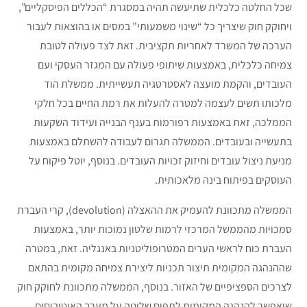
שכל החלטה כלכלית שתיעשה תהיה במסגרת “הכללים הפיסקליים”,
ויחוקק חוק שיצריך כל “שינוי משמעותי” במסים או בהוצאות לעבור
הערכה של המשרד לאחריות תקציבית. זאת לצד פעולה לטובת
צמיחה כלכלית, באמצעות שיתופי פעולה עם המגזר העסקי ועם
העובדים, והקמת מועצה לאסטרטגיה תעשייתית. ממשלת הוד
מלכותו תשים לעצמה למטרה להעלות את רמת החיים בכל חלקי
הממלכה, זאת באמצעות רפורמות בענף הבנייה ועידוד השקעות
בתעשייה ובעובדים. הממשלה תגרום לעבודה להשתלם באמצעות
מניעת ניצול עובדים וחיזוק זכויות העובדים. בנוסף, יוטל פיקוח על
העוסקים בפיתוח בינה מלאכותית.
הממשלה מתכוונת להעמיק את ההאצלה (devolution), קרי העברת
סמכויות מהממשל המרכזי לרמות שלטון נמוכות יותר, באמצעות
העברת כוח לראשי הערים המטרופוליטניות באנגליה. זאת, במטרה
שההנהגה המקומית תיצור תכניות ליצירת צמיחה מקומית בהתאם
לצרכים הספציפיים של האזור. בנוסף, הממשלה מתכוונת לחוקק חוק
שיאפשר להנהגה המקומית לתפוס שליטה על מערך האוטובוסים