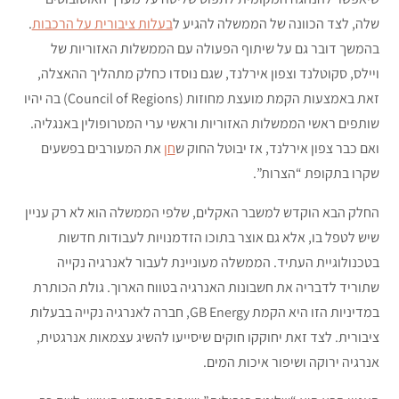
שלה, לצד הכוונה של הממשלה להגיע ל
בעלות ציבורית על הרכבות
.
בהמשך דובר גם על שיתוף הפעולה עם הממשלות האזוריות של
ויילס, סקוטלנד וצפון אירלנד, שגם נוסדו כחלק מתהליך ההאצלה,
זאת באמצעות הקמת מועצת מחוזות (Council of Regions) בה יהיו
שותפים ראשי הממשלות האזוריות וראשי ערי המטרופולין באנגליה.
ואם כבר צפון אירלנד, אז יבוטל החוק ש
חן
את המעורבים בפשעים
שקרו בתקופת “הצרות”.
החלק הבא הוקדש למשבר האקלים, שלפי הממשלה הוא לא רק עניין
שיש לטפל בו, אלא גם אוצר בתוכו הזדמנויות לעבודות חדשות
בטכנולוגיית העתיד. הממשלה מעוניינת לעבור לאנרגיה נקייה
שתוריד לדבריה את חשבונות האנרגיה בטווח הארוך. גולת הכותרת
במדיניות הזו היא הקמת GB Energy, חברה לאנרגיה נקייה בבעלות
ציבורית. לצד זאת יחוקקו חוקים שיסייעו להשיג עצמאות אנרגטית,
אנרגיה ירוקה ושיפור איכות המים.