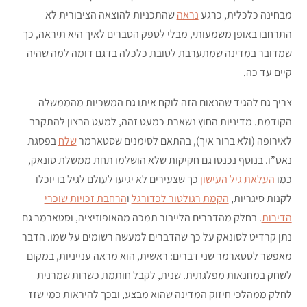
מבחינה כלכלית, כרגע
נראה
שהתכניות להוצאה הציבורית לא
התרחבו באופן משמעותי, מבלי לספק הסברים לאיך היא תיראה, כך
שמדובר במדינה שמתערבת לטובת כלכלה בדגם דומה למה שהיה
קיים עד כה.
צריך גם להגיד שהנאום הזה לוקח איתו גם המשכיות מהממשלה
הקודמת. מדיניות החוץ נשארת כמעט זהה, למעט הרצון להתקרב
לאירופה (ולא ברור איך), בהתאם לסימנים שסטארמר
שלח
בפסגת
נאט”ו. בנוסף נכנסו גם חקיקות שלא הושלמו תחת ממשלת סונאק,
כמו
העלאת גיל העישון
כך שצעירים לא יגיעו לעולם לגיל בו יוכלו
לקנות סיגריות,
הקמת רגולטור לכדורגל
ו
הרחבת זכויות שוכרי
הדירות
. בחלק מהדברים הלייבור תמכה מהאופוזיציה, וסטארמר גם
נתן קרדיט לסונאק על כך שהדברים למעשה רשומים על שמו. הדבר
מאפשר לסטארמר שני דברים: ראשית, הוא מראה ענייניות, במקום
לשחק במחנאות מפלגתית. שנית, לקבל חותמת כשרות שמרנית
לחלק ממהלכי חיזוק המדינה שהוא מבצע, ובכך להיראות כמי שזז