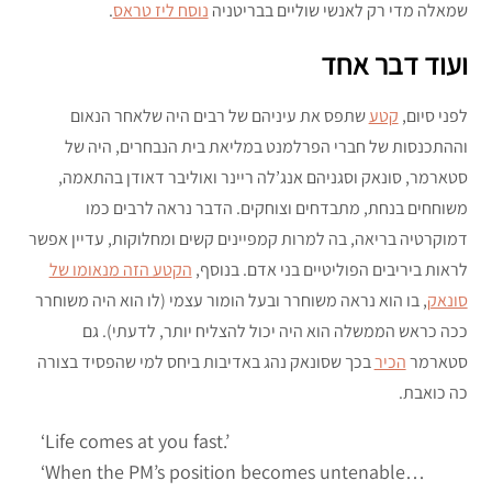
שמאלה מדי רק לאנשי שוליים בבריטניה
נוסח ליז טראס
.
ועוד דבר אחד
לפני סיום,
קטע
שתפס את עיניהם של רבים היה שלאחר הנאום
וההתכנסות של חברי הפרלמנט במליאת בית הנבחרים, היה של
סטארמר, סונאק וסגניהם אנג’לה ריינר ואוליבר דאודן בהתאמה,
משוחחים בנחת, מתבדחים וצוחקים. הדבר נראה לרבים כמו
דמוקרטיה בריאה, בה למרות קמפיינים קשים ומחלוקות, עדיין אפשר
לראות ביריבים הפוליטיים בני אדם. בנוסף,
הקטע הזה מנאומו של
סונאק
, בו הוא נראה משוחרר ובעל הומור עצמי (לו הוא היה משוחרר
ככה כראש הממשלה הוא היה יכול להצליח יותר, לדעתי). גם
סטארמר
הכיר
בכך שסונאק נהג באדיבות ביחס למי שהפסיד בצורה
כה כואבת.
‘Life comes at you fast.’
‘When the PM’s position becomes untenable…