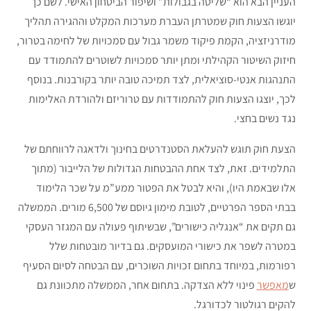
העניין הבא הוא “שליטה בגבולות” ושיפור הביטחון האישי. לשם כך
יוגשו הצעות חוק שמטרתן העברת מערכות המקלט וההגירה תהליך
מודרניזציה, הקמת פיקוד משמר גבול עם סמכויות של לחימה בטרור,
חיזוק השיטור הקהילתי ומתן יותר סמכויות לשוטרים להתמודד עם
התנהגות אנטי-סוציאלית, לצד תמיכה טובה יותר בקורבנות. בנוסף
לכך, יוצגו הצעות חוק להתמודדות עם טרוריזם ולהורדת האלימות
נגד נשים בחצי.
הצעת חוק תוגש להעלאת הסטנדרטים בחינוך ולדאגה לרווחתם של
התלמידים. זאת, לצד אחת ההבטחות הגדולות של הלייבור (מתוך
אלו שבאמת היו), והיא לבטל את הפטור ממע”מ על שכר הלימוד
בבתי הספר הפרטיים, לטובת מימון גיוסם של 6,500 מורים. הממשלה
גם תקים את “אנגליה כישורים”, שבשיתוף פעולה עם המגזר העסקי
במטרה לשפר את כישורי המועסקים. גם בדיור מובטחות שלל
רפורמות, במיוחד בתחום זכויות השוכרים, עם הבטחה לסיום הסעיף
ש
מאפשר
פינוי ללא הצדקה. בתחום אחר, הממשלה מתכוונת גם
להקים רגולטור לכדורגל.