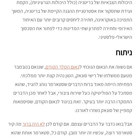
היכולות הצבאיות של בריטניה (כולל היכולות הגרעיניות), הקמת
ועידת שתסקור את אסטרטגיית ההגנה הקיימת של בריטניה, המשך
התמיכה באוקראינה, חתירה ליחסים קרובים יותר עם האיחוד
האירופי וחתירה לפתרון שתי המדינות כדי לפתור את הסכסוך
הישראלי-פלסטיני.
ניתוח
אם נשווה את הנאום הנוכחי ל
נאום המלך הקודם
, שננאם בנובמבר
מטעם ממשלתו של רישי סונאק, הטון נהיה קצת יותר ממלכתי.
הפתיחה הייתה מאוד ברוח הדברים שסטארמר נוהג להגיד, שהוא
מסתכל על הפוליטיקה כעל שירות ציבורי, אבל לאחר מכן הדברים
התמקדו הרבה יותר בעיקר. זאת בניגוד לנאום הקודם, שסיסמאות
קמפיין של סונאק נשזרו לאורכו.
אבל בואו נדבר על הדברים עצמם. אם קודם לכן
לא היה ברור
מה קיר
סטארמר רוצה, עכשיו זה יותר מובן. קודם כל, סטארמר אותת שהוא