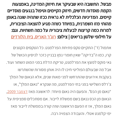
מבשל. התשובה היא שבעיקר את חיזוק המדינה, באמצעות
הקמת מוסדות חדשים, חיזוק הקיימים וטיפול בנגעים מוסדיים
קיימים. המדיניות הכלכלית לא נראית ככזו שתהיה שונה באופן
מהותי מזו השמרנית, במיוחד כשזה מגיע להוצאה הציבורית,
למרות כמה קריצות לבעלות ציבורית על כמה תשתיות. וגם:
על חילופי שלטון בריאים | צילום:
רוג’ר האריס, בית הלורדים
אתמול (ד’) התקיים טקס פתיחת הפרלמנט. כל הטקסים הקטנים
קרו, כמו ה”בדיקה” שאין חומרי נפץ בבניין כזכר לניסיון הכושל של
גאי פוקס לפוצץ את הפרלמנט, טריקת הדלת בפני המוט השחור ועוד.
אבל מה שבעולם הפוליטי חיכו לו היה אותן מסורות שהשתרשו
בעקבות אירועים שהתרחשו לפני מאות שנים, אלא הנאום של המלך
צ’רלס השלישי בפני בתי הפרלמנט, מה שנקרא “נאום המלך”, או
“נאום מן הכס”. והפעם היה נאום מיוחד: לראשונה מאז
דצמבר 2009
,
הנאום מן הכס ננאם בשם ממשלת לייבור. אם מסתכלים ספציפית על
נאום המלך, אז זו הפעם הראשונה שזה קורה בממשלת לייבור מאז
ימי קלמנט אטלי. והעבודה הצפויה רבה.