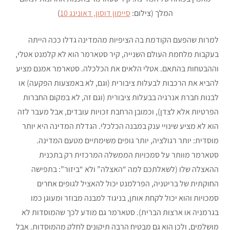
המלך (צילום:
סיימון דוסון, דאונינג 10
)
למרות שהפעם הקודמת בה הציפיות מהמדינה גדלו ככה הייתה
בעקבות מלחמת העולם השנייה, קיר סטארמר הוא לא קלמנט אטלי,
וההבטחות בהתאם. אטלי הלאים את הכלכלה. סטארמר אמנם מציע
להביא את הרכבות לבעלות ציבורית (וגם, לא באמצעות הפקעה) או
לבנות חברת אנרגיה בבעלות ציבורית (וגם זה, לא במקום החברות
הפרטיות אלא לצדן), וכמובן הרחבת זכויות עובדים, אבל מעבר לזה
הוא לא מציע שינויי ענק במבנה הכלכלי. הגדלת המדינה היא יותר
מוסדית: יותר רגולציה, יותר גופים משימתיים מטעם המדינה.
סטארמר מוותר על סמכויות הממשלה המרכזית רק בתכנית
ההאצלה שלו (לשאלתכם למה “האצלה” ולא “ביזור”: בתפישה
החוקתית של בריטניה, הפרלמנט יכול להאציל לגופים אחרים
סמכויות והוא יכול לקחת אותן, בניגוד למבנה מבוזר ומעוגן כמו
בגרמניה או ארצות הברית). סטארמר גם מודע לכך שהמוסדות לא
מושלמים, ולכן הוא גם מבטיח הרבה תיקונים לחלק מהמוסדות. אבל