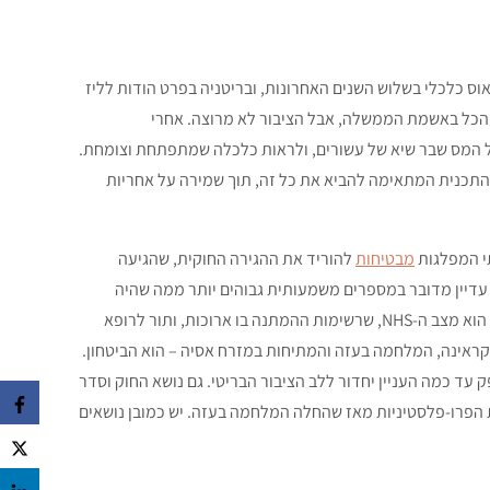
וס כלכלי בשלוש השנים האחרונות, ובריטניה בפרט הודות לליז
הכל באשמת הממשלה, אבל הציבור לא מרוצה. אחרי
טל המס שבר שיא של עשורים, ולראות כלכלה שמתפתחת וצומחת.
 התכנית המתאימה להביא את כל זה, תוך שמירה על אחריות
תי המפלגות
מבטיחות
להוריד את ההגירה החוקית, שהגיעה
דיין מדובר במספרים משמעותית גבוהים יותר ממה שהיה
בבחירות 2019, שגם בהן השמרנים הבטיחו להוריד את ההגירה. עניין אחר הוא מצב ה-NHS, שרשימות ההמתנה בו ארוכות, ותור לרופא
וקראינה, המלחמה בעזה והמתיחות במזרח אסיה – הוא הביטחון.
ק עד כמה העניין יחדור ללב הציבור הבריטי. גם נושא החוק וסדר
הפרו-פלסטיניות מאז שהחלה המלחמה בעזה. יש כמובן נושאים