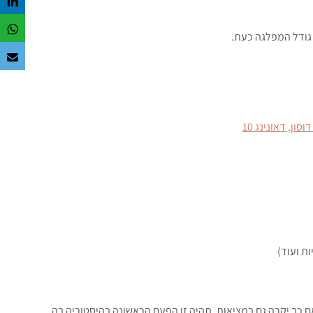
גודל המפלגה כעת.
וסון, דאונינג 10
ת ועוד)
דבר על 23% בקול הפופולרי. אם כך יקרה גם במציאות, תהיה זו הפעם הראשונה בהיסטוריה בה