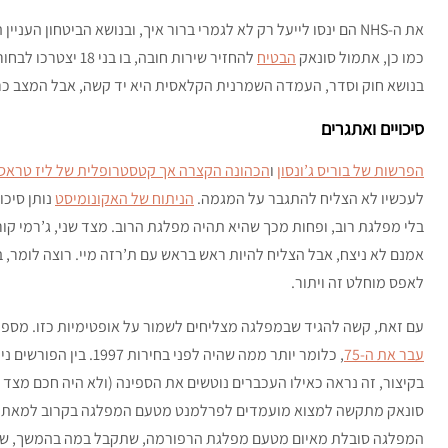
כמו כן, אתמול סונאק
הבטיח
להחזיר שירות חובה,
בנושא חוק וסדר, העמדה השמרנית הקלאסית היא יד קשה, אבל המצב כר
סיכויים ואתגרים
הפרשות של בוריס ג’ונסון
ו
הכהונה הקצרה אך קטסטרופלית של ליז טראס
לעכשיו לא הצליח להתגבר על המגמה.
הניתוח של האקונומיסט
בלי מפלגת רוב, ופחות מכך שהיא תהיה מפלגת הרוב. מצד שני, ג’רמי קור
אמנם לא ניצח, אבל הצליח להיות ראש בראש עם ת’רזה מיי. רוצה לומר, ב
לאפס מוחלט זה ויתור.
עם זאת, קשה להגיד שבמפלגה מצליחים לשמור על אופטימיות כזו. מספר
עבר את ה-75
, כלומר יותר ממה שהיה ל
בקיצור, זה נראה כאילו העכברים נוטשים את הספינה (ולא היה חכם מצד 
סונאק מתקשה למצוא מועמדים לפרלמנט מטעם המפלגה בקרוב למאתיים מ
המפלגה סובלת מאיום מטעם מפלגת הרפורמה, שתקבל במה בהמשך, שכן