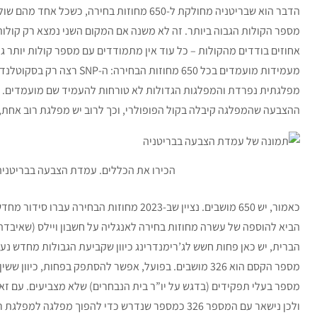
הדבר הוא שבריטניה מחולקת ל-650 מחוזות בחירה
מספר הקולות הגבוה ביותר. זה לא משנה אם המקום השני נמצא רק קולות
אחוזים בודדים מהקולות – כל עוד אין מתמודדים עם מספר קולות יותר ג
מעמידות מועמדים בכל 650 מחוזו
מפלגתית נפרדת והמפלגות הגדולות לא טורחות להעמיד שם מועמדים. 
ההצבעה שהמפלגה קיבלה בקול הפופולרי, וכך לרוב יש מפלגת רוב אחת, ב
הכירו את הכללים. עמדת הצבעה בבריטניה (צילום: Microchip08
כאמור, יש 650 מושבים. נציין שב-2023 מחוזות 
הביא להוספה של עשרה מחוזות בחירה לאנגליה על חשבון ויילס (שאיבדה 
הברית, יש כאן פחות חשש לג’רימנדרינג כיוון שקביעת הגבולות מחדש נע
מספר הקסם הוא 326 מושבים. בפועל, אפשר להסתפק בפחות, כי
מספר בעלי תפקידים (בדגש על יו”ר בית הנבחרים) שלא מצביעים. עם זאת
ולכן נישאר עם המספר 326 כמספר שנדרש כדי להפוך מפלגה למפלגת רוב.