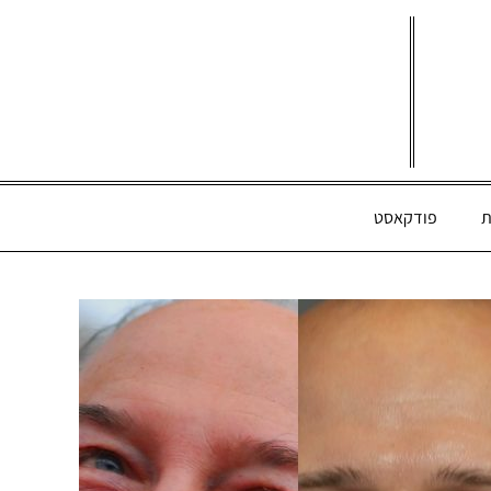
ת
פודקאסט