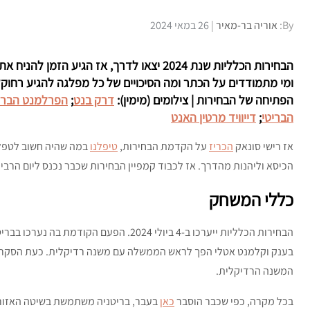
Posted
By:
אוריה בר-מאיר
26 במאי 2024
on
הבחירות הכלליות שנת 2024 יצאו לדרך, אז הג
ומי מתמודדים על הכתר ומה הסיכויים של כל מפלגה להגיע רחוק? 
הפתיחה של הבחירות | צילומים (מימין):
דרק בנט
;
הפרלמנט הברי
הבריטי
;
דייוויד מרטין האנט
אז רישי סונאק
הכריז
על הקדמת הבחירות,
טיפלנו
במה שהיה חשוב לטפל 
הכיסא וליהנות מהדרך. אז לכבוד קמפיין הבחירות שכבר נכנס ליום הרביע
כללי המשחק
בענק וקלמנט אטלי הפך לראש הממשלה עם משנה רדיקלית. כעת הסקר
המשנה הרדיקלית.
בכל מקרה, כפי שכבר הוסבר
כאן