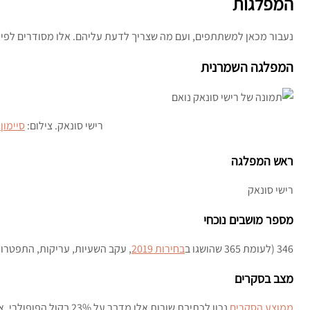
המפלגות
נעבור מכאן למשתתפים, ועם מה שצריך לדעת עליהם. אלו מסודרים לפי 
המפלגה השמרנית
רישי סונאק. צילום:
סיימון ד
ראש המפלגה
רישי סונאק
מספר מושבים נוכחי
346 (לעומת 365 שהושגו ב
בחירות 2019
, עקב השעיות, עריקות, התפטרויו
מצב בסקרים
ממוצע הסקרים
נכון לכתיבת שורות אלו מ