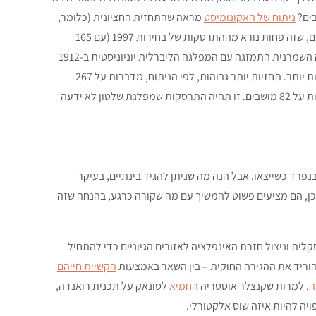
ניתוח של האקונומיסט
מראה שהתחזית החציונית (כלומר,
זאת שמחצית מהתחזיות מתחתיה ומחצית מעליה) עומדת על 186 מושבים, שזה פחות נורא מההתרסקות של בחירות 1997 (עם 165
מושבים), אבל זו תהיה התוצאה השלישית הכי נמוכה שלה מאז שהמפלגה השמרנית התמזגה עם המפלגה הליברלית יוניוניסטית ב-1912
(ויצרה את המפלגה במבנה המוכר לנו כיום), כשרק 1997 ו-2001 היו גרועות יותר. תחזיות יותר גבוהות, לפי הניתוח, מדברות על 267
מושבים, שזה לא רע למפלגת אופוזיציה, והתחזיות הנמוכות ביותר מדברות על 82 מושבים. זו תהיה התרסקות שמפלגת שלטון לא ידעה
נפרד כשייצאו. אבל הנה מה שניתן להגיד בינתיים, בעיקר
כן, הם מציעים פשוט להמשיך עם מה שקורה כרגע, בהנחה שזה
ית וניצול חזרת האינפלציה לאזורים הגיוניים כדי להתחיל
להוריד את ההגירה החוקית – בין השאר באמצעות
הקשיית חייהם
ה
. למרות שקנצלר אוסטריה
החמיא
לסונאק על תכנית רואנדה,
ויה להיות איזה שוס אלקטורלי.