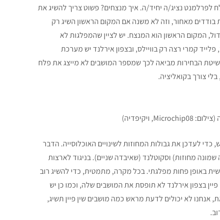
, כשכל אחד מהם שולח לפרלמנט נציג/ה יחיד/ה. איך מנצחים? פשוט צריך להשיג את
 בודדים מאחור, וזה לא משנה אם המקום הראשון השיג רק
דול, המקום הראשון הוא המנצח. יש לציין שהמפלגות לא
ת הבחירה: ה-SNP רצה רק בסקוטלנד, פלייד קמרי רצה רק בוויילס, ובצפון אירלנד יש מערכת
שיטת הבחירות מביאה לכך שמספר המושבים לא מייצג את פלח
לי צורך בקואליציה.
, ויקיפדיה)
הבחירה עברו סידור מחדש, כדי לעדכן את גבולות המחוזות לשינויים האוכלוסייה. הדבר
שמונה מחוזות) וסקוטלנד (שאיבדה שניים). בניגוד לארצות
שית באופן פחות מפלגתי. בכל מקרה, מתמטית, כדי להשיג רוב
וון ששין פיין בצפון אירלנד לא תופסת את המושבים שלה, וכמו כן יש
, אנחנו לא יכולים לדעת מראש כמה מושבים שין פיין תשיג,