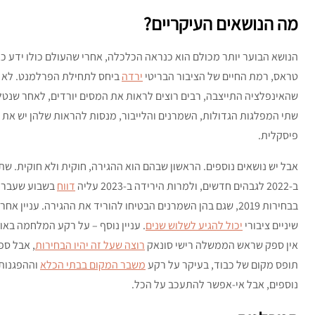
מה הנושאים העיקריים?
הנושא הבוער יותר מכולם הוא כנראה הכלכלה, אחרי שהעולם כולו ידע כא
טראס, רמת החיים של הציבור הבריטי
ירדה
ביחס לתחילת הפרלמנט. לא 
שהאינפלציה התייצבה, רבים רוצים לראות את המסים יורדים, לאחר שנ
שתי המפלגות הגדולות, השמרנים והלייבור, מנסות להראות שלהן יש את
פיסקלית.
אבל יש נושאים נוספים. הראשון שבהם הוא ההגירה, חוקית ולא חוקית. ש
ב-2022 לגבהים חדשים, ולמרות הירידה ב-2023 עליה
דווח
בשבוע שעבר ע
שיניים ציבורי
יכול להגיע לשלוש שנים
. עניין נוסף – על רקע המלחמה בא
אין ספק שראש הממשלה רישי סונאק
רוצה שעל זה יהיו הבחירות
, אבל ספ
תופס מקום של כבוד, בעיקר על רקע
משבר המקום בבתי הכלא
וההפגנות 
נוספים, אבל אי-אפשר להתעכב על הכל.