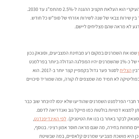
את ה-NHS הם ינסו לייעל רק לא לגמרי ברור איך, ובנושא הביטחון העניין העיקרי הוא העלאת תקציב ההגנה ל-2.5% מהתמ”ג עד 2030.
 בו בני 18 יצטרכו לבחור בין שירות צבאי של שנה לשירות אזרחי של סופ”ש כל חודש.
גע לא מראה שהם מצליחים ליישם.
שמו את השמרנים במקום רע מבחינת המצביעים, וסונאק נכון
נותן סיכוי של כ-1% שהשמרנים יהיו המפלגה הגדולה ביותר בפרלמנט
בין
הצליח
לסגור פער גדול בקמפיין קצר יותר ב-2017. הוא
פוליטיקה לא תמיד מה שמצפים לו קורה, ומה שמוריד סיכויים
 חברי הפרלמנט השמרנים שהודיעו שלא ינסו להיבחר שוב כבר
פני בחירות 1997. בין הפורשים ניתן למצוא דמויות בולטות כמו מייקל גוב ואנדריאה לדסם.
סונאק לבקר באתר בו בנו את הטיטניק).
לפי האינדיפנדנט
,
חוזות בחירה, מה שגם מראה חוסר אמון רציני. בנוסף,
 היא מושכת מצביעי שמרנים קלאסיים, במה שבשיטת