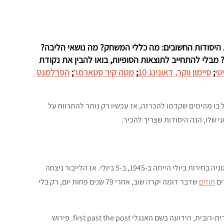
יע הזמן להניח את היסודות החשובים: מה כללי המשחק? מה נושאי הליבה?
מבלי להתחייב לתוצאות הסופיות, בואו להבין את נקודת
טי
;
סיימון ווקר, דאונינג 10
;
מטה קיר סטארמר
;
הפרלמנט
בו מהימים שקדמו להכרזה, אז עכשיו רק נותר להתרווח על
י שלו, הנה היסודות שצריך להכיר.
הבחירות הכלליות ייערכו ב-4 ביולי 2024. הפעם הקודמת בה נערכו בבריטניה בחירות ביולי הייתה ב-1945, ב-5 ביולי. אז הלייבור ניצחה
ים
חוזים
שדבר דומה יקרה שוב, אחרי 79 שנים פחות יום, רק בלי
בעבר, בריטניה משתמשת בשיטה האזורית-רובית, הידועה בשם האנגלי first past the post. פירוש