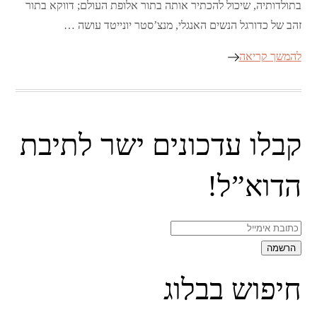
בתולדותיה, שיכול להכתיר אותה בתור אלופת העולם; דווקא בתור
זהב של כדורגל הנשים האנגלי, מנצ’סטר יונייטד עושה …
להמשך קריאה
קבלו עדכונים ישר לתיבת
הדוא”ל!
חיפוש בבלוג