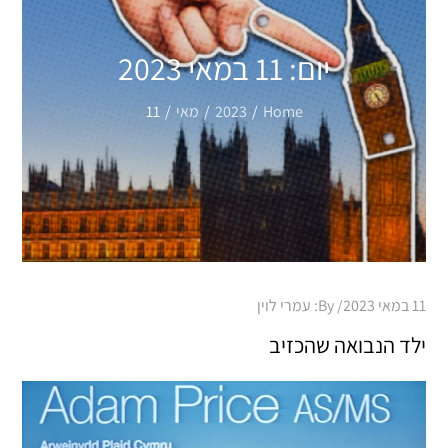
יום:
11 במאי 2023
Home
2023
מאי
11
Posted
11 במאי 2023
By:
עמרי לוין
on
ילד הנבואה שהכזיב