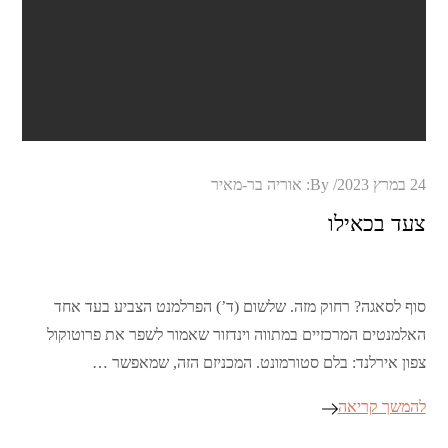
Posted
24 במרץ 2023
By:
אוריה בר-מאיר
on
צעד בכאילו
סוף לסאגה? רחוק מזה. שלשום (ד’) הפרלמנט הצביע בעד אחד
האלמנטים המרכזיים במתווה וינדזור שאמור לשפר את פרוטוקול
צפון אירלנד: בלם סטורמונט. המכניזם הזה, שמאפשר …
להמשך קריאה