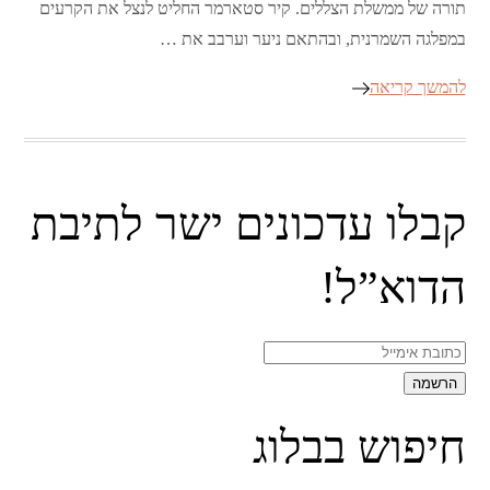
תורה של ממשלת הצללים. קיר סטארמר החליט לנצל את הקרעים
במפלגה השמרנית, ובהתאם ניער וערבב את …
להמשך קריאה
קבלו עדכונים ישר לתיבת
הדוא”ל!
חיפוש בבלוג