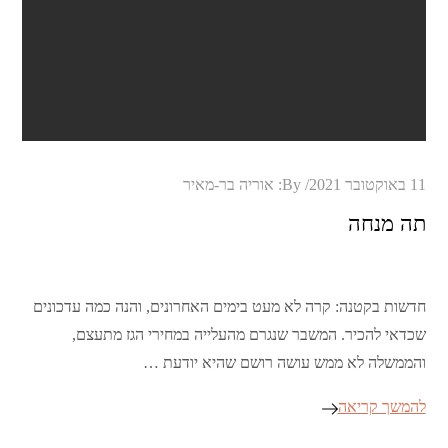
Posted
11 באוקטובר 2021
By:
אוריה בר-מאיר
on
תה מנחה
חדשות בקטנה: קרה לא מעט בימים האחרונים, והנה כמה עדכונים
שכדאי להכיר. המשבר שנגרם מהעלייה במחירי הגז מתעצם,
והממשלה לא ממש עושה רושם שהיא יודעת …
להמשך קריאה