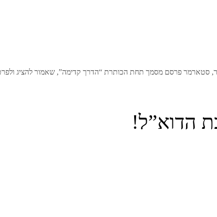
ור, סטארמר פרסם מסמך תחת הכותרת “הדרך קדימה”, שאמור להציג ולפרט 
ת הדוא”ל!