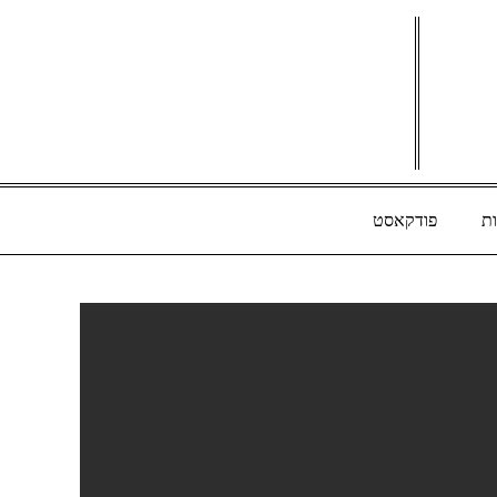
ת
פודקאסט