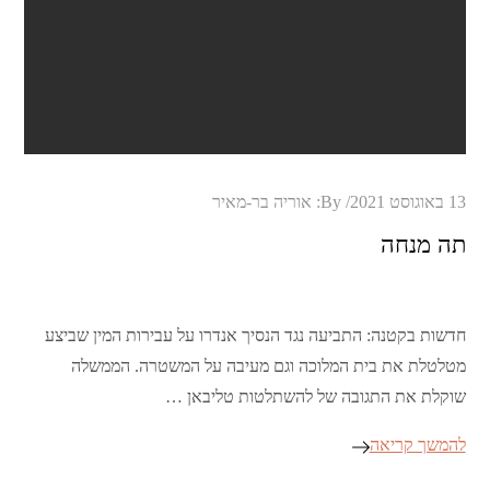
Posted
13 באוגוסט 2021
By:
אוריה בר-מאיר
on
תה מנחה
חדשות בקטנה: התביעה נגד הנסיך אנדרו על עבירות המין שביצע
מטלטלת את בית המלוכה וגם מעיבה על המשטרה. הממשלה
שוקלת את התגובה של להשתלטות טליבאן …
להמשך קריאה