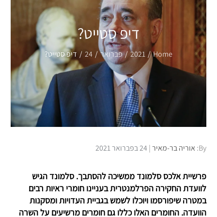
דיפ סטייט?
Home
2021
פברואר
24
דיפ סטייט?
Posted
By:
אוריה בר-מאיר
24 בפברואר 2021
on
פרשיית אלכס סלמונד ממשיכה להסתבך. סלמונד הגיש
לוועדת החקירה הפרלמנטרית בעניינו חומרי ראיות רבים
במטרה שיפורסמו ויוכלו לשמש בגביית העדויות ומסקנות
הוועדה. החומרים האלו כללו גם חומרים מרשיעים על השרה