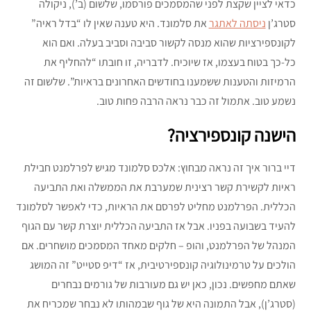
כדאי לציין שקצת לפני שהמסמכים פורסמו, שלשום (ב’), ניקולה
סטרג’ן
ניסתה לאתגר
את סלמונד. היא טענה שאין לו “בדל ראיה”
לקונספירציות שהוא מנסה לקשור סביבה וסביב בעלה. ואם הוא
כל-כך בטוח בעצמו, אז שיוכיח. לדבריה, זו חובתו “להחליף את
הרמיזות והטענות ששמענו בחודשים האחרונים בראיות”. שלשום זה
נשמע טוב. אתמול זה כבר נראה הרבה פחות טוב.
הישנה קונספירציה?
דיי ברור איך זה נראה מבחוץ: אלכס סלמונד מגיש לפרלמנט חבילת
ראיות לקשירת קשר רצינית שמערבת את הממשלה ואת התביעה
הכללית. הפרלמנט מחליט לפרסם את הראיות, כדי לאפשר לסלמונד
להעיד בשבועה בפניו. אבל אז התביעה הכללית יוצרת קשר עם הגוף
המנהל של הפרלמנט, והופ – חלקים מאחד המסמכים מושחרים. אם
הולכים על טרמינולוגיה קונספירטיבית, אז “דיפ סטייט” זה המושג
שאתם מחפשים. נכון, כאן יש גם מעורבות של גורמים נבחרים
(סטרג’ן), אבל התמונה היא של גוף שבמהותו לא נבחר שמכריח את