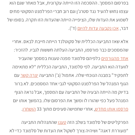
בפרסום המסמך. ההסכמה הזו הייתה עקרונית, אבל מאחר שגם הוא
עצמו נחוש להעיד נגד סטרג’ן וגם רוב חברי הפרלמנט הסקוטי מתים
לשמוע את העדות שלו, הציפייה הייתה שהעדות הזו תקרה. בסופו של
דבר,
אכן נקבעה עדות להיום
(ד’).
אלא שאז התביעה הכללית של סקוטלנד הייתה חייבת לבאס. אחרי
שהמסמכים כבר פורסמו, התביעה העלתה חששות לגביו. להזכיר:
אחד מהגורמים
כלפיהם סלמונד מפנה טענות במסמך שהעביר
לוועדה הוא התביעה. לפי סלמונד, התביעה הכללית “לא מתאימה
לתפקיד” במבנה הנוכחי שלה. אתמול (ג’) התביעה
יצרה קשר
עם
הגוף המנהל של הפרלמנט הסקוטי לגבי אחד המסמכים. לא ברור
בדיוק מה הייתה הבעיה של התביעה עם המסמך, אבל נראה הגוף
המנהל פעל כפי שהורו לו ומשך את הפרסום שלו. בהמשך אותו יום
פרסמו אותו מחדש
, אחרי שחמישה סעיפים מתוך 33
הושחרו
.
הפרקליטים של סלמונד בשלב הזה
טענו
שהתנהלות התביעה
“מעוררת דאגה” ושיהיה צורך לשקול את העדות של סלמונד כדי לא