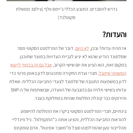
נדרש להסברים. התובע הכללי ג’יימס וולף (צילום: ממשלת
סקוטלנד)
והעדות?
אז תהיה עדות? ובכן,
לא היום
. דובר של הפרלמנט הסקוטי מסר
שסלמונד הודיע שהוא לא יגיע לגביית העדויות במועד שתוכנן.
במקום זאת, הוא הציע את יום שישי הקרוב,
אבל גם זה בכפוף לייעוץ
המשפטי שיקבל
. חברי ועדת החקירה מתכננים לדון באופן פרטי כדי
לדון במשמעות התגובה של סלמונד לצעדי התביעה הכללית. שאלת
עדותו בשישי תלויה גם בהצבעה של הוועדה, שבשותפות של ה-SNP
והירוקים כבר קיבלה החלטות שנויות במחלוקת בעבר.
בינתיים, חברי הפרלמנט הסקוטי ביקרו את ההחלטה להישמע
להוראות התביעה הכללית, והציגו אותה כ”התקפלות”. ניל פינדליי
מהלייבור טען שהפרלמנט סובל מ”משבר אמינות”. אדם טומקינס