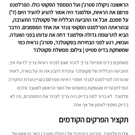
הראשונה ניקולה סטרג’ן ועל הממסד הסקוטי כולו. הפרלמנט
פרסם את הראיות, וסלמונד היה אמור להגיע להעיד היום (ד’)
על סמכם. אבל אז התביעה הכללית של סקוטלנד התערבה,
ובהוראתה הפרלמנט הסקוטי צנזר את אחד המסמכים. הדבר
הביא לתרעומת גדולה וסלמונד דחה את עדותו בפני הוועדה.
ועכשיו, רגע לפני הבחירות בסקוטלנד, סטרג’ן נראית כמי
שמשחקת בדיפ סטייט | צילום: ממשלת סקוטלנד
משחקים בדיפ סטייט? צריך לזכור שגם לצנזר ראיות צריך לדעת איך.
התביעה הכללית של סקוטלנד עומדת להבין את זה על בשרה, לאחר
שהורתה לפרלמנט לצנזר חומרי ראיות שפרסם בעניין ועדת החקירה
הפרלמנטרית שעוסקת במשפטו של השר הראשון לשעבר אלכס
סלמונד. לא ברור למה בדיוק היה צריך לצנזר את המסמכים, וזה לא
בדיוק מוסיף לאמון של אף אחד.
תקציר הפרקים הקודמים
אלכס סלמונד, קודמה בתפקיד של ניקולה סטרג’ן כשר הראשון של