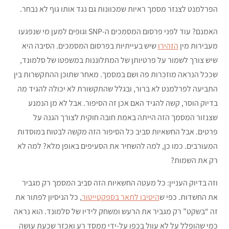
הפרלמנט לצנזר מסמך ראיות שמכוונות גם נגד אותו גוף לא נבחר.
האמנם? עוד לפני פרסום המסמכים ה-SNP וגופים למען מי שנפגעו
מעבירות מין
הזהירו
שיש בעייתיות בפרסום המסמכים. הסיבה היא
שיש צורך לשמור על פרטיותן של המתלוננות במשפטו של סלמונד,
שככל הנראה מוזכרות פה ושם במסמך. מאחר שתוכן ההתקשרות בין
התביעה לפרלמנט לא ברור, ובגלל שהתקשורת לא יכולה להגיד מה
בדיוק הוסר, קשה להגיד האם אכן זה הסיפור. אבל לא מן הנמנע
שצנזור המסמך הזה הייתה באמת חובה חוקית לצורך הגנה על
פרטים. אבל החשאיות סביב כל הסיפור הזה מקשה לבטוח במוסדות
המעורבים. כמו כן, למה להשחיר את הסעיפים באופן מלא? למה לא
רק את השמות?
וזה בדיוק העניין: כל מעטה החשאיות הזה סביב המסמך רק מגביר
את החשדות. כפי ש
היטיבו לתאר בספקטייטור
, כל הניסיון לפתור את
זה “בשקט” רק מגביר את הרעש ומשחק לידיו של סלמונד. הוא נראה
כמי שהופלל על לא עוול בכפו על-ידי ממסד רע ואכזר שכעת עושה