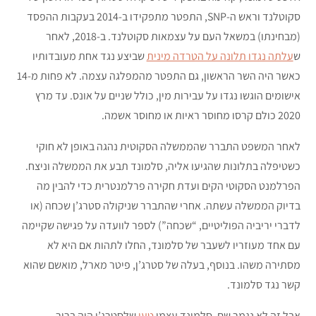
סקוטלנד וראש ה-SNP, התפטר מתפקידו ב-2014 בעקבות ההפסד
(מבחינתו) במשאל העם על עצמאות סקוטלנד. ב-2018, לאחר
ש
עלתה נגדו תלונה על הטרדה מינית
שביצע נגד אחת מעובדותיו
כאשר היה השר הראשון, גם התפטר מהמפלגה עצמה. לא פחות מ-14
אישומים הוגשו נגדו על עבירות מין, כולל שניים על אונס. עד מרץ
2020 כולם קרסו מחוסר ראיות או מחוסר אשמה.
לאחר המשפט התברר שהממשלה הסקוטית נהגה באופן לא חוקי
כשטיפלה בתלונות שהגיעו אליה, סלמונד תבע את הממשלה וניצח.
הפרלמנט הסקוטי הקים ועדת חקירה פרלמנטרית כדי להבין מה
בדיוק הממשלה עשתה. אחרי שהתברר שניקולה סטרג’ן שכחה (או
לדברי יריביה הפוליטיים, “שכחה”) לספר לוועדה על פגישה שקיימה
עם אחד מעוזריו לשעבר של סלמונד, החלו לתהות אם היא לא
מסתירה משהו. בנוסף, בעלה של סטרג’ן, פיטר מארל, מואשם שהוא
קשר נגד סלמונד.
אבל זה לא נגמר שם. סלמונד עצמו
טען
שלסטרג’ן היה ברור