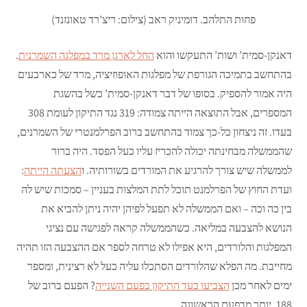
פחות התלהב. דומיניק ראב (צילום: ריצ’רד טאונזנד)
דאנקן-סמית’ ושות’ התעקשו והוא
החל לארגן מרד במפלגה השמרנית
.
בהתחשב בתמיכה הגורפת של מפלגות האופוזיציה, מרד של כארבעים
היה אמור להספיק. בסופו של דבר דאנקן-סמית’ כשל בהשגת
המספרים, אבל התוצאה הייתה צמודה: 319 נגד התיקון לעומת 308
בעדו. זה ניצחון כל-כך צמוד בהתחשב ברוב הפרלמנטרי של השמרנים,
שהממשלה מבחינתה יכולה להכריז עליו כעל הפסד. היה ברור
לממשלה שיש צורך להרגיע את המורדים בשורותיה. ו
הצעתה הייתה
:
ועדת החוץ של הפרלמנט תוכל לתת המלצות בעניין – סמכות שיש לה
בין כה וכה – ואם הממשלה לא תפעל לפיהן יהיה ניתן להביא את
הנושא להצבעה במליאה. כשהממשלה קראה לפגישה עם נציגי
המפלגות והלורדים, היא אפילו לא טרחה לספר אם ההצבעה הזו תהיה
מחייבת. מה הפלא שהלורדים הסתכלו עליה כעל לא רצינית, ומספר
ימים לאחר מכן
הצביעו בעד התיקון בפעם השנייה
? הפעם ברוב של
188, יותר מבפעם הראשונה.