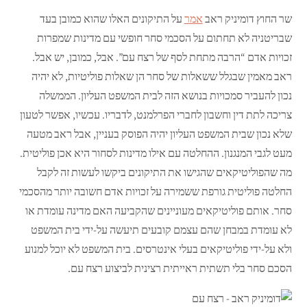
שר החוץ דומיניק ראב
אמר
על התיקונים האלו שהוא כמובן בעד
שבריטניה לא תחתום על הסכמי סחר חופשי עם מדינות שמפרות
זכויות אדם “הרבה מתחת לסף של רצח עם”. אבל, כמובן, יש אבל.
ראב מאמין שבגלל ששאלות של סחר הן שאלות פוליטיות, לא יהיה
נכון להעביר סמכויות בנושא הזה לבית המשפט העליון. הממשלה
צריכה לתת דין וחשבון לחברי הפרלמנט, לדבריו. עכשיו, אפשר לטעון
שלא נכון שבית המשפט העליון יהיה הפוסק בעניין, אבל ראב מטעה
מעט לגבי המנגנון. ההחלטה עם אילו מדינות לסחור היא אכן פוליטית.
מה שהפוליטיקאים שהגישו את התיקונים ביקשו לעשות זה לקבל
החלטה פוליטית גורפת ששמירה על זכויות אדם חשובה יותר מהסכמי
סחר. אותם פוליטיקאים מעוניינים שהקביעה האם מדינה עומדת או
לא עומדת במבחן שהם עצמם קובעים תיעשה על-ידי בית המשפט
ולא על-ידי פוליטיקאים בעלי אינטרסים. בית המשפט לא יוכל למנוע
הסכם סחר בלי תשתית ראייתית רצינית לביצוע רצח עם.