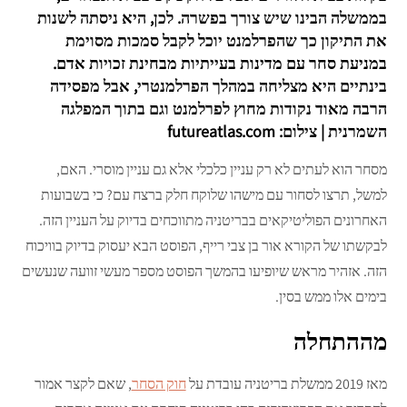
בממשלה הבינו שיש צורך בפשרה. לכן, היא ניסתה לשנות
את התיקון כך שהפרלמנט יוכל לקבל סמכות מסוימת
במניעת סחר עם מדינות בעייתיות מבחינת זכויות אדם.
בינתיים היא מצליחה במהלך הפרלמנטרי, אבל מפסידה
הרבה מאוד נקודות מחוץ לפרלמנט וגם בתוך המפלגה
השמרנית | צילום: futureatlas.com
מסחר הוא לעתים לא רק עניין כלכלי אלא גם עניין מוסרי. האם,
למשל, תרצו לסחור עם מישהו שלוקח חלק ברצח עם? כי בשבועות
האחרונים הפוליטיקאים בבריטניה מתווכחים בדיוק על העניין הזה.
לבקשתו של הקורא אור בן צבי רייף, הפוסט הבא יעסוק בדיוק בוויכוח
הזה. אזהיר מראש שיופיעו בהמשך הפוסט מספר מעשי זוועה שנעשים
בימים אלו ממש בסין.
מההתחלה
מאז 2019 ממשלת בריטניה עובדת על
חוק הסחר
, שאם לקצר אמור