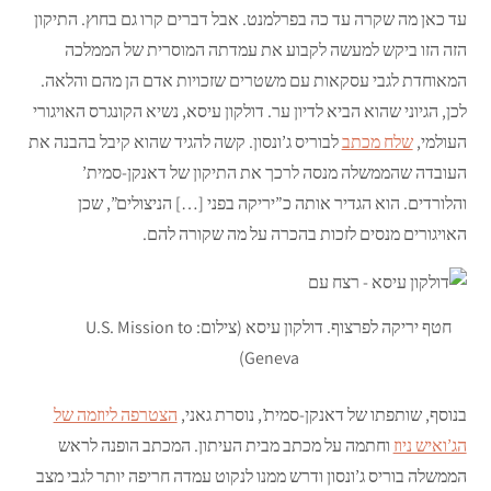
עד כאן מה שקרה עד כה בפרלמנט. אבל דברים קרו גם בחוץ. התיקון
הזה הזו ביקש למעשה לקבוע את עמדתה המוסרית של הממלכה
המאוחדת לגבי עסקאות עם משטרים שזכויות אדם הן מהם והלאה.
לכן, הגיוני שהוא הביא לדיון ער. דולקון עיסא, נשיא הקונגרס האויגורי
העולמי,
שלח מכתב
לבוריס ג’ונסון. קשה להגיד שהוא קיבל בהבנה את
העובדה שהממשלה מנסה לרכך את התיקון של דאנקן-סמית’
והלורדים. הוא הגדיר אותה כ”יריקה בפני […] הניצולים”, שכן
האויגורים מנסים לזכות בהכרה על מה שקורה להם.
חטף יריקה לפרצוף. דולקון עיסא (צילום: U.S. Mission to
Geneva)
בנוסף, שותפתו של דאנקן-סמית’, נוסרת גאני,
הצטרפה ליוזמה של
הג’ואיש ניוז
וחתמה על מכתב מבית העיתון. המכתב הופנה לראש
הממשלה בוריס ג’ונסון ודרש ממנו לנקוט עמדה חריפה יותר לגבי מצב