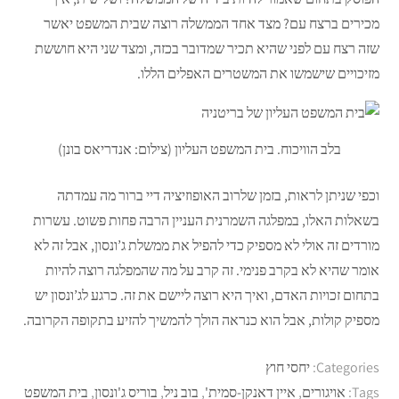
מכירים ברצח עם? מצד אחד הממשלה רוצה שבית המשפט יאשר
שזה רצח עם לפני שהיא תכיר שמדובר בכזה, ומצד שני היא חוששת
מזיכויים שישמשו את המשטרים האפלים הללו.
בלב הוויכוח. בית המשפט העליון (צילום: אנדריאס בונן)
וכפי שניתן לראות, בזמן שלרוב האופוזיציה דיי ברור מה עמדתה
בשאלות האלו, במפלגה השמרנית העניין הרבה פחות פשוט. עשרות
מורדים זה אולי לא מספיק כדי להפיל את ממשלת ג’ונסון, אבל זה לא
אומר שהיא לא בקרב פנימי. זה קרב על מה שהמפלגה רוצה להיות
בתחום זכויות האדם, ואיך היא רוצה ליישם את זה. כרגע לג’ונסון יש
מספיק קולות, אבל הוא כנראה הולך להמשיך להזיע בתקופה הקרובה.
Categories:
יחסי חוץ
Tags:
אויגורים
,
איין דאנקן-סמית'
,
בוב ניל
,
בוריס ג'ונסון
,
בית המשפט