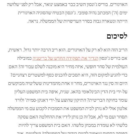
האויגורים. בוריס ג’ונסון השיב כבר באמצע ינואר, אבל רק לפני שלושה
ימים (ה’) המכתב נהיה פומבי. ג’ונסון הבטיח שהסוגיה האויגורית
הייתה ונשארה גבוה בסדר העדיפויות של הממשלה. נראה.
לסיכום
הריב הזה הוא לא רק על האויגורים. הוא ריב הרבה יותר גדול. ראשית,
אם בוריס ג’ונסון
הגדיר את תפקידה החדש של בריטניה
כמובילה
העולמית של סחר חופשי, איזה מחיר היא מוכנה לשלם עבור זה? האם
כדי להגיע למקום הזה, היא תסכים להכניס כסף למשטרים רצחניים?
היום זה סין נגד האויגורים, מחר זו אחת מהמדינות ששליטיה מבוקשים
על-ידי בית הדין הבינלאומי בהאג. שנית, איפה בית המשפט העליון
עומד בחוקה הבריטית? התיקון שהוצע על-ידי דאנקן-סמית’ ולורד
אלטון אולי לא נותן לבית המשפט את הסמכות לקבוע עם מי הממשלה
תסחר ועם מי לא, אבל זה כן נותן לידיו את ההחלטה האם עסקה
כלשהי לא עומדת במבחן כלשהו. האם בית המשפט צריך להיות
הפוסק בתחום שאמור להיות בידיה של הממשלה? ושלישית, איך