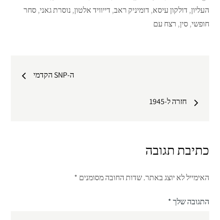
העליון
,
דולקון עיסא
,
דומיניק ראב
,
דייוויד אלטון
,
נוסרת גאני
,
סחר
חופשי
,
סין
,
רצח עם
ניווט
ה-SNP הקדמי
חזרה ל-1945
כתיבת תגובה
האימייל לא יוצג באתר.
שדות החובה מסומנים
*
התגובה שלך
*