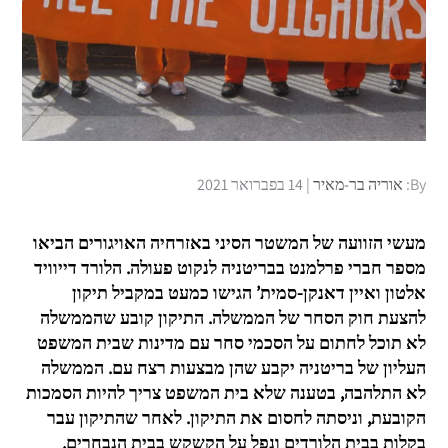
Posted
By:
אוריה בר-מאיר
14 בפברואר 2021
on
מעשי הזוועה של המשטר הסיני באזרחיה האויגורים הביאו
מספר חברי פרלמנט בבריטניה לנקוט פעולה. הלורד דייוויד
אלטון ואיין דאנקן-סמית’ הגישו כמעט במקביל תיקון
להצעת חוק הסחר של הממשלה. התיקון קובע שהממשלה
לא תוכל לחתום על הסכמי סחר עם מדינות שבית המשפט
העליון של בריטניה יקבע שהן מבצעות רצח עם. הממשלה
לא התלהבה, בטענה שלא בית המשפט צריך להיות הסמכות
הקובעת, וניסתה לחסום את התיקון. לאחר שהתיקון עבר
בקלות בבית הלורדים ונפל על הקשקש בבית הנבחרים,