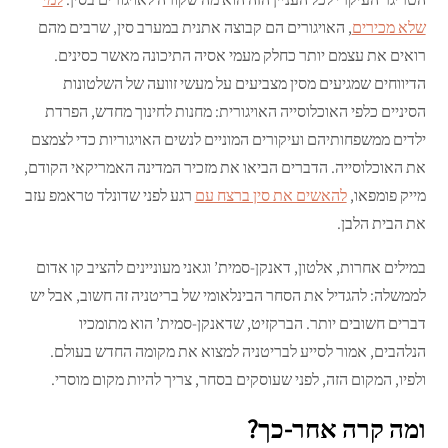
שלא מכירים
, האויגורים הם קבוצה אתנית במערב סין, שרבים מהם
רואים את עצמם יותר כחלק מעמי אסיה התיכונה מאשר כסינים.
הדיווחים שמגיעים מסין מצביעים על מעשי זוועה של השלטונות
הסיניים כלפי האוכלוסייה האויגורית: מחנות לחינוך מחדש, הפרדת
ילדים ממשפחותיהם ועיקורים המוניים לנשים האויגוריות כדי לצמצם
את האוכלוסייה. הדברים הביאו את מזכיר המדינה האמריקאי הקודם,
מייק פומפאו,
להאשים את סין ברצח עם
רגע לפני שדונלד טראמפ עזב
את הבית הלבן.
במילים אחרות, אלטון, דאנקן-סמית’ וגאני מעוניינים להציב קו אדום
לממשלה: להגדיל את הסחר הבינלאומי של בריטניה זה חשוב, אבל יש
דברים חשובים יותר. הברקזיט, שדאנקן-סמית’ הוא מתומכיו
הנלהבים, אמור לסייע לבריטניה למצוא את מקומה החדש בעולם.
ולפיו, המקום הזה, לפני שעוסקים בסחר, צריך להיות מקום מוסרי.
ומה קרה אחר-כך?