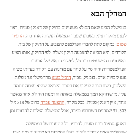
המהלך הבא
בממשלה הבינו שאם הם לא מעוניינים בתיקון של דאנקן-סמית’, רצוי
לבצע מהלך רציני. בשבוע שעבר הממשלה עשתה אחד כזה.
הרעיון
פשוט
: במקום לתת לחברי הפרלמנט להצביע על התיקון של בית
הלורדים, היא הביאה להצבעה תיקון משלה. לפי התיקון, אותו הציע
ראש ועדת המשפטים בוב ניל, ליושבי הראש של הוועדות
הפרלמנטריות יהיה סיי על סחר עם מדינות עם רקורד בעייתי כשזה
נוגע לזכויות אדם. בוב ניל, נזכיר,
הוביל בזמנו
מרד משלו נגד מפלגת
השלטון, כשזו רצתה לעקוף את הסכם היציאה שהיא עצמה חתמה
עליו. מי שדווקא תמך בממשלה באותה הזדמנות היה לא אחר מאשר
אחד, איין דאנקן-סמית’. בכל מקרה,
ההצעה עברה
ברוב של 318 מול
303. 31 שמרנים השתתפו במרד, אבל הממשלה הצליחה להרוויח זמן.
דאנקן-סמית’ רתח מזעם. לדבריו, כל הטענות של הממשלה
שהפוליטיקאים צריכים להיות בעלי הסמכות לא מחזיקות מים, שכן