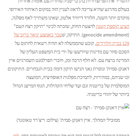
להסדיר את הפרוצדורות בהן בריטניה סוחרת עם אומות אחרות
בעולם מהרגע שהיא צריכה לדאוג לעניין הזה במקום האיחוד האירופי.
מוקדם יותר השנה, הלורד דייוויד אלטון, שאינו משתייך לאף מפלגה,
הציע תוספת קטנה
להצעת החוק, שזכתה לכינוי “תיקון רצח העם”
(genocide amendment). התיקון, ש
עבר באמצע ינואר ברוב של
129 בבית הלורדים
, קובע שהממשלה לא תהיה רשאית לחתום על
הסכם סחר עם מדינות שיורשעו על-ידי בית המשפט העליון של
המדינה ברצח עם. לא חלף הרבה זמן, וחברי הפרלמנט השמרניים איין
דאנקן-סמית’ ונוסרת גאני הגישו תיקון דומה בבית הנבחרים. התיקונים
זכו שניהם, במהירות, לתמיכת מפלגות האופוזיציה, המועצה
המוסלמית של בריטניה וגם ועד שליחי הקהילות, הגוף המייצג הגדול
ביותר של יהודי בריטניה.
ממובילי המהלך. איין דאנקן-סמית’ (צילום: ריצ’רד טאונזנד)
הטריגר העיקרי לכל העניין הזה הוא מה שקורה לאויגורים בסין.
למי