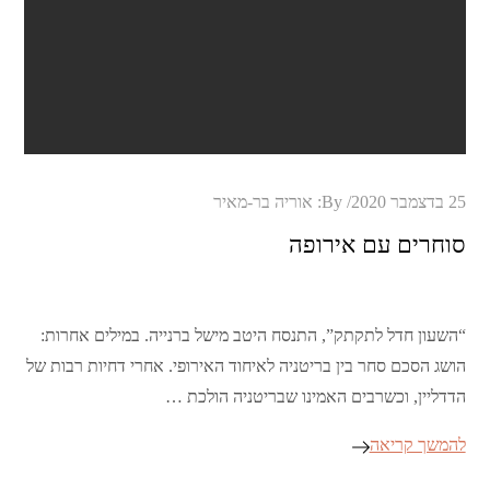
Posted
25 בדצמבר 2020
By:
אוריה בר-מאיר
on
סוחרים עם אירופה
“השעון חדל לתקתק”, התנסח היטב מישל ברנייה. במילים אחרות:
הושג הסכם סחר בין בריטניה לאיחוד האירופי. אחרי דחיות רבות של
הדדליין, וכשרבים האמינו שבריטניה הולכת …
להמשך קריאה