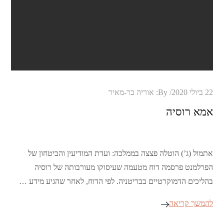
Posted
22 ביולי 2020
By:
אוריה בר-מאיר
on
אמא רוסיה
אתמול (ג’) הוטלה פצצה בממלכה: ועדת המודיעין והביטחון של
הפרלמנט פרסמה דוח מטעמה שעיסוקו מעורבותה של רוסיה
בהליכים הדמוקרטיים בבריטניה. לפי הדוח, לאחר שהגיע מידע …
להמשך קריאה