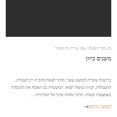
Posted
25 במרץ 2020
By:
אוריה בר-מאיר
on
משנים כיוון
בריטניה עוברת לכמעט עוצר: מותר לצאת מהבית רק לעבודה,
התעמלות, קניות וטיפול רפואי. המשטרה גם תאכוף את ההגבלות
באמצעות קנסות. הדבר מהווה שינוי של המדיניות …
להמשך קריאה