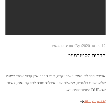
Posted
12 בינואר 2020
By:
אוריה בר-מאיר
on
חוזרים לסטורמונט
אנשים כבר לא האמינו שזה יקרה, אבל הדבר אכן קרה: אחרי כמעט
שלוש שנים בלעדיה, ממשלת צפון אירלנד חזרה לתפקד. זאת, לאחר
שה-DUP היוניוניסטית והשין …
להמשך קריאה