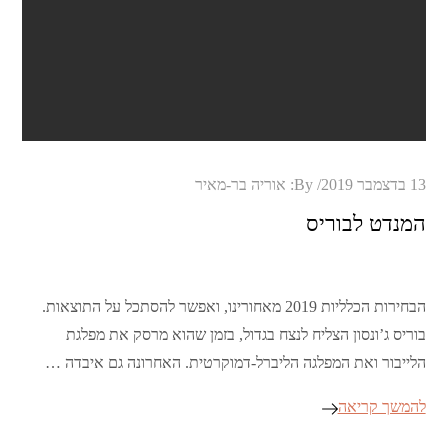
Posted
13 בדצמבר 2019
By:
אוריה בר-מאיר
on
המנדט לבוריס
הבחירות הכלליות 2019 מאחורינו, ואפשר להסתכל על התוצאות.
בוריס ג’ונסון הצליח לנצח בגדול, בזמן שהוא מרסק את מפלגת
הלייבור ואת המפלגה הליברל-דמוקרטית. האחרונה גם איבדה …
להמשך קריאה