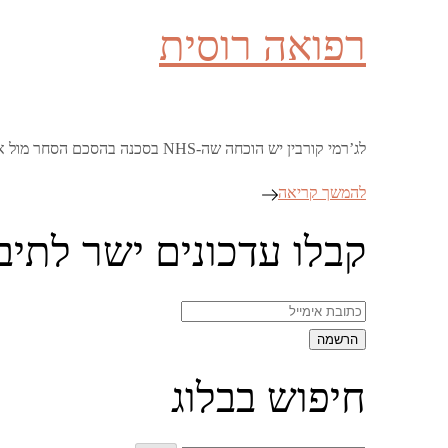
on
רפואה רוסית
לג’רמי קורבין יש הוכחה שה-NHS בסכנה בהסכם הסחר מול ארצות הברית. טוב, בערך. מה שיש לקורבין הוא מסמכים שמוכיחים שהאמריקאים מעוניינים לקבל דריסת רגל בשוק …
להמשך קריאה
קבלו עדכונים ישר לתיב
חיפוש בבלוג