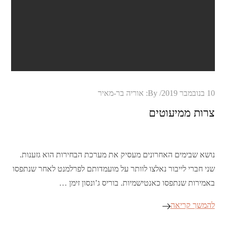
Posted
10 בנובמבר 2019
By:
אוריה בר-מאיר
on
צרות ממיעוטים
נושא שבימים האחרונים מעסיק את מערכת הבחירות הוא גזענות.
שני חברי לייבור נאלצו לוותר על מועמדותם לפרלמנט לאחר שנתפסו
באמירות שנתפסו כאנטישמיות. בוריס ג’ונסון זימן …
להמשך קריאה