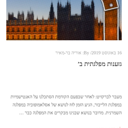
Posted
16 באוגוסט 2019
By:
אוריה בר-מאיר
on
גזענות מפלגתית ב’
מעבר לברקזיט: לאחר שבפעם הקודמת הסתכלנו על האנטישמיות
במפלגת הלייבור, הגיע הזמן לזוז לנושא של אסלאמופוביה במפלגה
השמרנית. מדובר בנושא שבגינו מבקרים את המפלגה כבר …