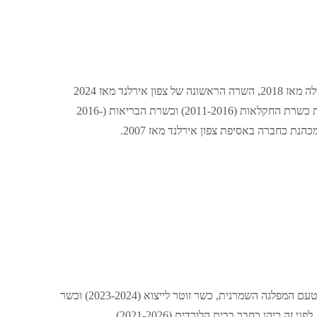
ראשת מפלגת שין פיין בצפון אירלנד מאז 2017, סגנית ראשת המפלגה כולה מאז 2018, השרה הראשונה של צפון אירלנד מאז 2024
וסגנית השרה הראשונה בשנים 2020-2022. כיהנה בממשלה הצפון אירית כשרת החקלאות (2011-2016) וכשרת הבריאות (2016-
ראש השלוחה הסקוטית של מפלגת הרפורמה מאז 2026. לפני זה כיהן, מטעם המפלגה השמרנית, כשר זוטר לייצוא (2023-2024) וכשר