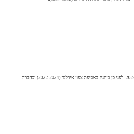
חברת בית הנבחרים היחידה מטעם מפלגת הברית של צפון אירלנד מאז 2024. לפני כן כיהנה באסיפת צפון אירלנד (2022-2024) וכחברת