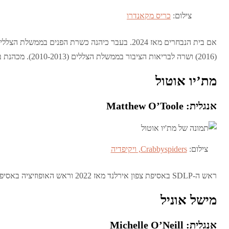
צילום:
כריס מקאנדרו
(2016) ושרה לבריאות הציבור בממשלת הצללים (2010-2013). מכהנת בבית הנבחרים מאז 1987.
מת’יו אוטול
אנגלית: Matthew O’Toole
צילום:
Crabbyspiders, ויקיפדיה
ראש ה-SDLP באסיפת צפון אירלנד מאז 2022 וראש האופוזיציה באסיפה מאז 2024. חבר האסיפה מאז 2020.
מישל אוניל
אנגלית: Michelle O’Neill