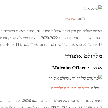
צילום:
שין פיין
2017). כיהנה כראשת העיר של דנגנון ודרום טיירון בשנים 2010-2011. מכהנת כחברה באסיפת צפון אירלנד מאז 2007.
מלקולם אופורד
אנגלית: Malcolm Offord
צילום:
רוג’ר האריס, בית הלורדים
זוטר במשרד סקוטלנד (2021-2024). מכהן בפרלמנט הסקוטי מאז 2026. לפני זה כיהן כחבר בבית הלורדים (2021-2026).