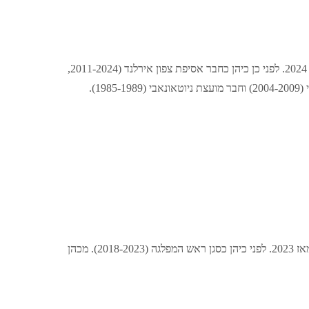
מייסד מפלגת ה-TUV, ראש המפלגה מאז 2007 וחבר בית הנבחרים מאז 2024. לפני כן כיהן כחבר אסיפת צפון אירלנד (2011-2024,
השר הראשון של ויילס מאז 2026 וראש פלייד קמרי (המפלגה הוולשית) מאז 2023. לפני כיהן כסגן ראש המפלגה (2018-2023). מכהן