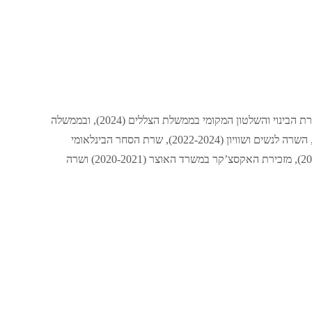
ראשת המפלגה השמרנית וראשת האופוזיציה מאז 2024. בעבר הייתה שרת הבינוי והשלטון המקומי בממשלת הצללים (2024), ובממשלה
שרת העסקים והמסחר (2023-2024), נשיאת ועד המסחר (2022-2024), השרה לנשים ושוויון (2022-2024), שרת הסחר הבינלאומי
(2022-2023), שרה לשלטון מקומי (2021-2022), שרה לשוויון (2020-2022), מזכירת האקסצ’קר במשרד האוצר (2020-2021) ושרה