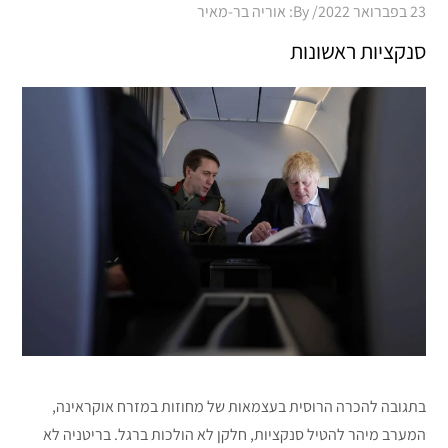
Posted
23 בפברואר 2022
By:
אוריה בר-מאיר
on
סנקציות ראשונות
בתגובה להכרה הרוסית בעצמאות של מחוזות במזרח אוקראינה,
המערב מיהר להטיל סנקציות, חלקן לא הולכות ברגל. בריטניה לא