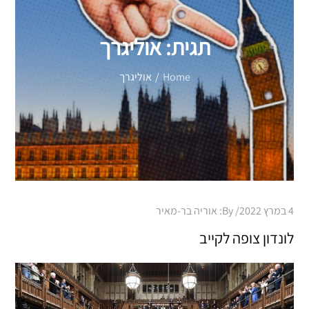
תגית:
אוליגרך
Home
אוליגרך
Posted
4 במרץ 2022
By:
אוריה בר-מאיר
on
לונדון צופה לקייב