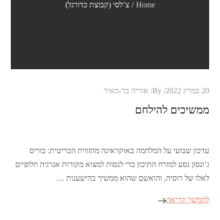
Home
צ’לסי (קבוצת כדורגל)
Posted
20 במרץ 2022
By:
אוריה בר-מאיר
on
ממשיכים להילחם
עדכון שבועי על המלחמה באוקראינה מהזווית הבריטית: בוריס
ג’ונסון נסע למזרח התיכון כדי לנסות למצוא מקורות אנרגיה חלופיים
לאלו של רוסיה, והואשם שהוא ממשיך בהישענות …
להמשך קריאה