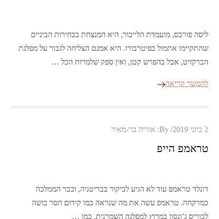
ליסה פורבס, מועמדת הלייבור, היא המנצחת בבחירות הביניים
שהתקיימו אתמול בפיטרבורו. היא אמנם הצליחה לגבור על מפלגת
הברקזיט, אבל בהפרש קטן, ואין ספק שלמרות הכל …
להמשך קריאה
Posted
2 ביוני 2019
By:
אוריה בר-מאיר
on
טראמפ הייפ
דונלד טראמפ עוד לא הגיע לביקור בבריטניה, וכבר הממלכה
כמרקחה. טראמפ עשה את מה שנראה כמו קידום חסר בושה
לבוריס ג’ונסון במרוץ למפלגה השמרנית. כמו …