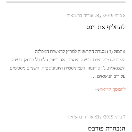
Posted
8 ביוני 2019
By:
אוריה בר-מאיר
on
להחליף את וינס
אתמול (ו’) נסגרה ההרשמה למרוץ לראשות המפלגה
הליברל-דמוקרטית. בפינה הימנית, אד דייווי, הליברל הירוק. בפינה
השמאלית, ג’ו סווינסון, הפמיניסטית היוניוניסטית. השניים מסכימים
על רוב הנושאים …
להמשך קריאה
Posted
7 ביוני 2019
By:
אוריה בר-מאיר
on
הנבחרת פורבס