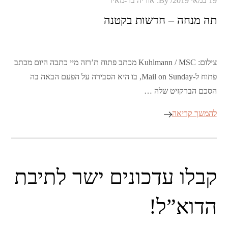
19 במאי 2019
By:
אוריה בר-מאיר
on
תה מנחה – חדשות בקטנה
צילום: Kuhlmann / MSC מכתב פתוח ת’רזה מיי כתבה היום מכתב
פתוח ל-Mail on Sunday, בו היא הסבירה על הפעם הבאה בה
הסכם הברקזיט שלה …
להמשך קריאה
קבלו עדכונים ישר לתיבת
הדוא”ל!