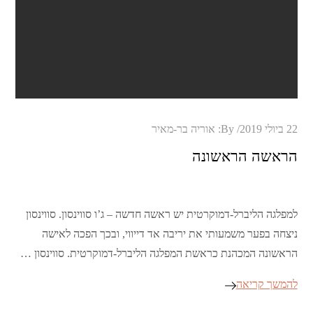
Posted
22 ביולי 2019
By:
אוריה בר-מאיר
on
הראשה הראשונה
למפלגה הליברל-דמוקרטית יש ראשה חדשה – ג’ו סווינסון. סווינסון
ניצחה בפער משמעותי את יריבה אד דייווי, ובכך הפכה לאישה
הראשונה המכהנת כראשת המפלגה הליברל-דמוקרטית. סווינסון …
להמשך קריאה