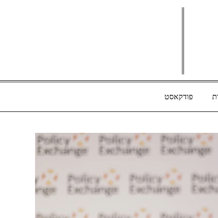
ת
פודקאסט