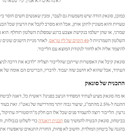
לא מתאים ולא אמין. קיר סטארמר (
כמובן, סונאק הודה שיש משמעות גם לעבר, ומבין שאנשים חשים חוסר בי
השלטון השמרניות ל-
49 הימים של ליז טראס
. לאחר מניית הישגים שונים 
להיצמד אליה ולא לחזור לנקודת המוצא עם הלייבור.
סונאק קיבל את האפשרות שייתכן שהלייבור תצליח “לדכא את דרכה לניצחו
העתיד, אבל שהוא לא חושב שזה יעבוד. לדבריו, הבריטים הם אומה של 
התכנית של סונאק
אז מה סונאק מציע לעתיד המפחיד הניצב בפנינו? ראשית כל, דאגה לבי
ההגנה ל-2.5% מהתמ”ג, שיעור גבוה יותר מהדרישה של נאט”ו. זאת 
גרעין. הלייבור רוצה להעמיד פנים שכל אלו הם חלק מ”היסטוריה עתיקה”, 
בביטחון, סונאק הבטיח להמשיך עם
תכנית רואנדה
כדי לשלוט בגבולות, וה
בהגנה על ביטחון המולדת. וחשוב לא פחות, החזרת התנאים שיאפשרו את 