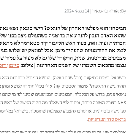
Posted
By:
אוריה בר-מאיר
14 במאי 2024
on
הביטחון הוא מפלטו האחרון של הנואש? רישי סונאק נשא נאום 
שהוא האדם הנכון להנהיג את בריטניה כשהעולם ניצב בפני שלל 
חברתית ועוד. זאת, בעוד ראש הלייבור קיר סטארמר לא מתאים 
לנצל את ההזדמנויות שהעתיד מזמן. אבל לסונאק יש שלוש בעיות
מצביעים בבריטניה. שנית, הרקורד שלו גם לא מעיד על עמוד ש
עצמו מהכאוס השמרני של השנים האחרונות | צילום:
סיימון דוסון
בישראל, בימים כתיקונם (ככל שהיו כאלה), הנושא המוביל בבחירות הוא 
תהיה גישה התקפית? שימור הסטטוס קוו? אולי בכלל חתירה למשא ומתן מ
נושאי פנים, בדגש על הכלכלה. המצביעים הממוצעים יצביעו לפי מי שהם 
NHS בצורה הטובה ביותר, ופחות לפי השאלה מה תהיה הגישה של ראש המ
לפי גישה ביטחונית, או יסרבו להצביע למפלגות שתומכות בישראל במלחמ
בראש סדר העדיפויות
.
אבל מצד שני, יש מי שרואים עולם שהולך ומתקדר, עם ציר שנראה כנרקם בין