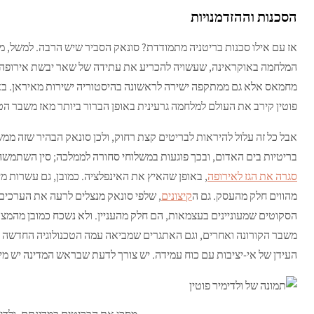
הסכנות וההזדמנויות
אז עם אילו סכנות בריטניה מתמודדת? סונאק הסביר שיש הרבה. למשל, מדינ
המלחמה באוקראינה, שעשויה להכריע את עתידה של שאר יבשת אירופה. 
מחמאס אלא גם ממתקפה ישירה לראשונה בהיסטוריה ישירות מאיראן. באפ
פוטין קירב את העולם למלחמה גרעינית באופן הברור ביותר מאז משבר הטילים ב
אבל כל זה עלול להיראות לבריטים קצת רחוק, ולכן סונאק הבהיר שזה ממ
בריטיות בים האדום, ובכך פוגעות במשלוחי סחורה לממלכה; סין השתמשה
סגרה את הגז לאירופה
, באופן שהאיץ את האינפלציה. כמובן, גם עשרות מי
מהווים חלק מהעסק. גם ה
קיצונים
, שלפי סונאק מנצלים לרעה את הערכים 
הסקוטים שמעוניינים בעצמאות, הם חלק מהעניין. ולא נשכח כמובן מהמצב
משבר הקורונה ואחרים, וגם האתגרים שמביאה עמה הטכנולוגיה החדשה מדיר
העידן של אי-יציבות עם כוח עמידה. יש צורך לדעת שבראש המדינה יש מיש