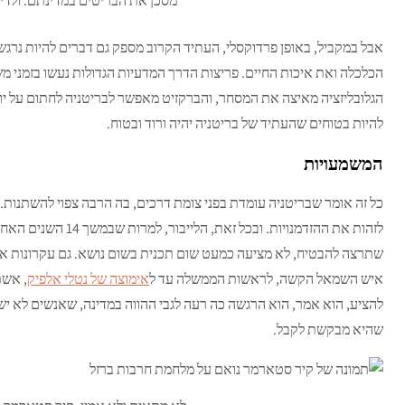
מסכן את הבריטים במדינתם. ולדימי
אבל במקביל, באופן פרדוקסלי, העתיד הקרוב מספק גם דברים להיות נרגש
הכלכלה ואת איכות החיים. פריצות הדרך המדעיות הגדולות נעשו בזמני מש
הגלובליזציה מאיצה את המסחר, והברקזיט מאפשר לבריטניה לחתום על יו
להיות בטוחים שהעתיד של בריטניה יהיה ורוד ובטוח.
המשמעויות
כל זה אומר שבריטניה עומדת בפני צומת דרכים, בה הרבה צפוי להשתנות
לזהות את ההזדמנויות. 
שתרצה להבטיח, לא מציעה כמעט שום תכנית בשום נושא. גם עקרונות אין 
איש השמאל הקשה, לראשות הממשלה עד ל
אימוצה של נטלי אלפיק
, אשת
להציע, הוא אמר, הוא הרגשה כה רעה לגבי ההווה במדינה, שאנשים לא י
שהיא מבקשת לקבל.