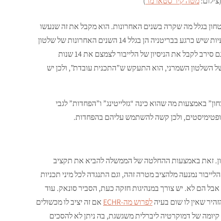
צילום:
מטה קיר סטארמר
)
טחון בגלל מה שקרה בשנים האחרונות. הוא מקבל את זה שנעשו
טעויות והוא מעוניין לתקן אותן, אבל הוא מסרב לקבל את הרעיון שכל הבעיות שיש כרגע בבריטניה הן בגלל 14 השנים האחרונות של שלטון
שמרני, או שהן ייעלמו בנקישת אצבע ברגע שמפלגת השלטון תוחלף. הוא גם סירב לקבל את הניסיון של הלייבור לצמצם את 14 שנות
של השלטון השמרני, הוא התעקש ש”התכנית עובדת”, ולכן יש
ן” באמצעות מה שהוא כינה “גזלייטינג” ו”הפחדות” לגבי
אופטימיסטים, ולכן קשה להשתמש עליהם בהפחדות.
טחון. זאת באמצעות ההחלטה של הממשלה להביא את תקציב
בעוד הלייבור נמנעה מלהציב מטרה זהה, וגם התנגדה לכל מיני תכניות
אבל הם לא. יש צורך במנהיגות חזקה כעת, הסביר סונאק. עוד
זהיר שאין לו שום בעיה
לפרוש מה-ECHR
אם זה יציב לו מכשולים
קיומה של דמוקרטיה ליברלית משגשגת, בה ניתן לא להסכים