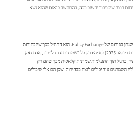
לפחות רוצה שהציבור יחשוב ככה, בהתחשב בנאום שהוא נשא
שנתן בפורום של Policy Exchange. הוא התחיל בכך שהבחירות
שיתקיימו “במחצית השנייה של השנה” (כלומר, פסל את האפשרות לבחירות בינואר 2025) לא יהיו רק על “שמרנים נגד הלייבור, או סונאק
תיד, כרגיל תוך התעלמות שמרנית קלאסית מכך שהם רק
הסיבה בגללה השמרנים עוד יכולים לנצח בבחירות, שכן הם אלו שיכולים