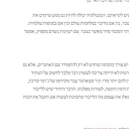
ר פוטין (צילום: האו”ם)
ים לקראתם. הטכנולוגיה יכולה להיות גם מנוע שיקדם את
בר, בין אם מדובר במלחמות עולם ובין אם במגיפות עולמיות.
תר הסכמי סחר מאשר בעבר. עם רעיונות נועזים מספיק, אפשר
. יש צורך בהנהגה שתדע לא רק להתמודד עם האתגרים, אלא גם
ובכל זאת, הלייבור, למרות שבמשך 14 השנים האחרונות לא הייתה צריכה לעשות דבר מלבד לחשוב על העתיד
להם יותר מדי: קיר סטארמר עבר מקידומו של ג’רמי קורבין,
 הימין הקשה, לשורות מפלגתו. הדבר היחידי שיש ללייבור
שאלו את עצמם מה הלייבור מתכוונת לעשות אם תקבל את הכוח