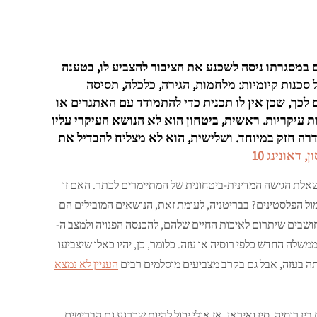
במסגרתו ניסה לשכנע את הציבור להצביע לו, בטענה
סכנות קיומיות: מלחמות, הגירה, כלכלה, תסיסה
לכך, שכן אין לו תכנית כדי להתמודד עם האתגרים או
 עיקריות. ראשית, ביטחון הוא לא הנושא העיקרי עליו
דרה חזק במיוחד. ושלישית, הוא לא מצליח להבדיל את
, דאונינג 10
שאלת הגישה המדינית-ביטחונית של המתיימרים לכתר. האם זו
ול הפלסטינים? בבריטניה, לעומת זאת, הנושאים המובילים הם
חושבים שיתרום לאיכות החיים שלהם, להכנסה הפנויה ולמצב ה-
משלה החדש כלפי רוסיה או עזה. כלומר, כן, יהיו כאלו שיצביעו
תה בעזה, אבל גם בקרב מצביעים מוסלמים רבים
העניין לא נמצא
 רוסיה, סין ואיראן. אז אולי יכול להיות שכרגע גם הבריטים