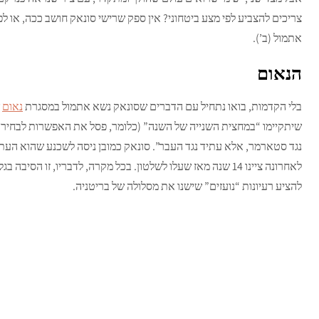
צריכים להצביע לפי מצע ביטחוני? אין ספק שרישי סונאק חושב ככה, או 
אתמול (ב’).
הנאום
בלי הקדמות, בואו נתחיל עם הדברים שסונאק נשא אתמול במסגרת
נאום
נגד סטארמר, אלא עתיד נגד העבר”. סונאק כמובן ניסה לשכנע שהוא הע
לאחרונה ציינו 14 שנה מאז שעלו לשלטון. בכל מקרה, לדבריו, זו 
להציע רעיונות “נועזים” שישנו את מסלולה של בריטניה.