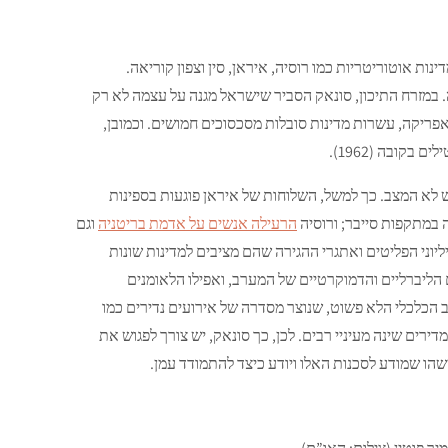
ות אוטוריטריות כמו רוסיה, איראן, סין וצפון קוריאה.
במזרח התיכון, סונאק הסביר שישראל מגנה על עצמה לא רק
ריקה, עשרות מדינות סובלות מסכסוכים חמושים. וכמובן,
קובה (1962).
ש לא המצב. כך למשל, השלוחות של איראן פוגעות בספינות
 במתקפות סייבר; ורוסיה
הרעילה אנשים על אדמת בריטניה
וגם
ליוני הפליטים ואתגרי ההגירה שהם מציבים למדינות שונות
הליברליים והדמוקרטיים של המערב, ואפילו הלאומנים
 הכלכלי הלא פשוט, שנוצר מסדרה של אירועים נדירים כמו
ים שינה מעיניי רבים. לכן, כך סונאק, יש צורך לפגוש את
הו שמודע לסכנות האלו ויודע כיצד להתמודד עמן.